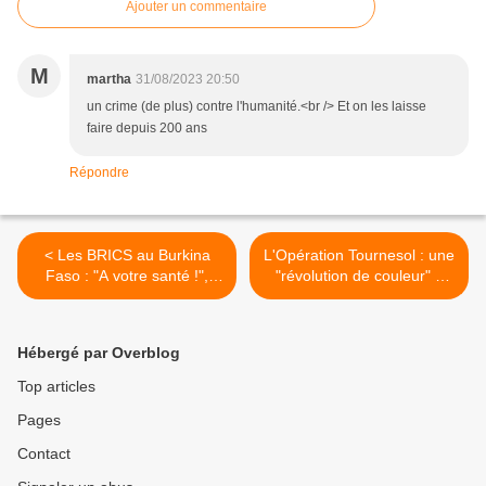
Ajouter un commentaire
M
martha
31/08/2023 20:50
un crime (de plus) contre l'humanité.<br /> Et on les laisse
faire depuis 200 ans
Répondre
< Les BRICS au Burkina
L'Opération Tournesol : une
Faso : "A votre santé !",
"révolution de couleur" à
avec le commentaire de
Taïwan ? par Jean Levy >
Jean Lévy
Hébergé par Overblog
Top articles
Pages
Contact