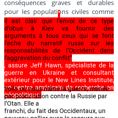
conséquences graves et durables
pour les populations civiles comme
"
pour l'environnement.
Il est clair que l’envoi de ce type
d’obus à Kiev va fournir des
arguments à tous ceux qui se font
l’écho du narratif russe sur les
responsabilités de l’Occident dans
l’aggravation du conflit"
, assure Jeff Hawn, spécialiste de la
guerre en Ukraine et consultant
extérieur pour le New Lines Institute,
un centre américain de recherche en
Voilà où nous mène la guerre, menée
géopolitique.
par procuration contre la Russie par
l'Otan. Elle a
franchi, du fait des Occidentaux, un