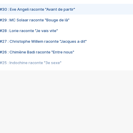
#30 : Eve Angeli raconte "Avant de partir"
#29 : MC Solaar raconte "Bouge de là"
28 : Lorie raconte "Je vais vite"
#27 : Christophe Willem raconte "Jacques a dit"
#26 : Chimène Badi raconte "Entre nous"
#25 : Indochine raconte "3e sexe"
#24 : Zaho raconte "C'est chelou"
#23 : Patrick Bruel raconte "Au café des délices"
#22 : Kyo raconte "Le chemin"
#21 : Nolwenn Leroy raconte "Cassé"
#20 : Patrick Hernandez raconte "Born to be alive"
#19 : Lorie raconte "Près de moi"