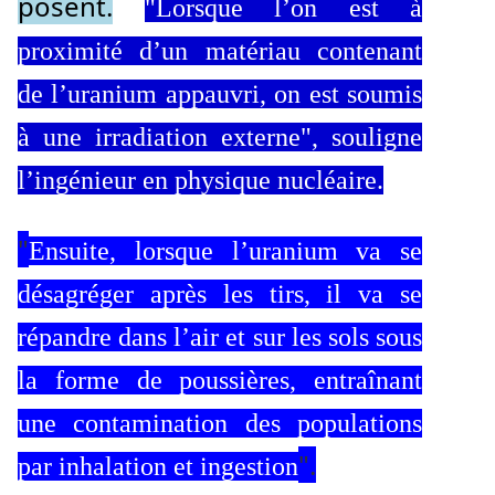
posent.
"Lorsque l’on est à
proximité d’un matériau contenant
de l’uranium appauvri, on est soumis
à une irradiation externe", souligne
l’ingénieur en physique nucléaire.
"
Ensuite, lorsque l’uranium va se
désagréger après les tirs, il va se
répandre dans l’air et sur les sols sous
la forme de poussières, entraînant
une contamination des populations
".
par inhalation et ingestion