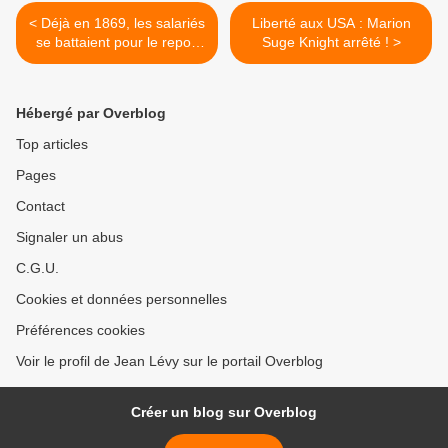
< Déjà en 1869, les salariés
Liberté aux USA : Marion
se battaient pour le repos
Suge Knight arrêté ! >
dominical, obtenu en 1906.
Et le pouvoir PS le remet en
cause !
Hébergé par Overblog
Top articles
Pages
Contact
Signaler un abus
C.G.U.
Cookies et données personnelles
Préférences cookies
Voir le profil de Jean Lévy sur le portail Overblog
Créer un blog sur Overblog