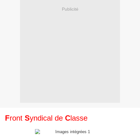
Publicité
F
ront
S
yndical de
C
lasse