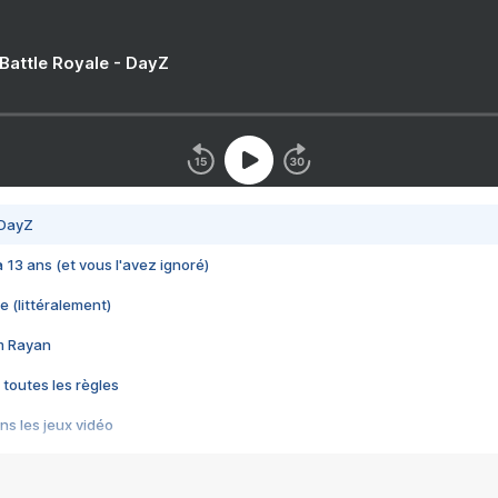
 Battle Royale - DayZ
 DayZ
 a 13 ans (et vous l'avez ignoré)
e (littéralement)
im Rayan
 toutes les règles
s les jeux vidéo
us choquant de Rockstar ? - Le scandale BULLY