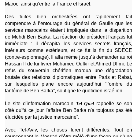
Maroc, ainsi qu’entre la France et Israël.
Des fuites bien orchestrées ont rapidement fait
comprendre à l’entourage du général de Gaulle que les
services marocains étaient impliqués dans la disparition
de Mehdi Ben Barka. La réaction du président français fut
immédiate : il décapita les services secrets français,
intérieurs comme extérieurs, et ce fut la fin du SDECE
(contre-espionnage). Il alla même jusqu’à demander au roi
Hassan II de lui livrer Mohamed Oufkir et Ahmed Dlimi. Le
refus du souverain chérifien marqua une dégradation
brutale des relations diplomatiques entre Paris et Rabat,
sur lesquelles plane encore aujourd’hui “l’ombre du
fantôme de Ben Barka”, souligne le quotidien israélien.
Le site d'information marocain
Tel Quel
rappelle se son
côté qu'“à ce jour l'affaire Ben Barka n'a toujours pas été
élucidée par la justice marocaine”.
Avec Tel-Aviv, les choses furent différentes. Tout en
soupçonnant le Mossad d’être mêlé d’une façon ou d’une