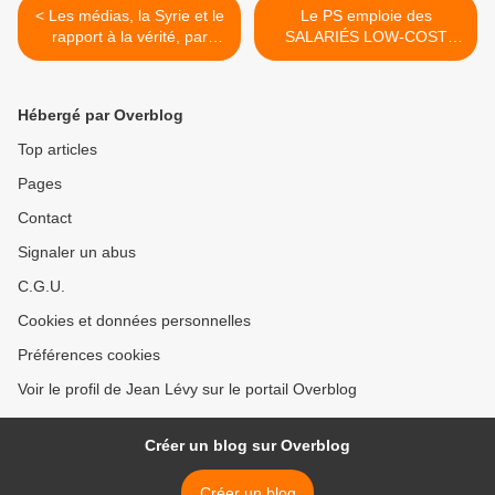
< Les médias, la Syrie et le
Le PS emploie des
rapport à la vérité, par
SALARIÉS LOW-COST
Chokri Ben Fradj
pour son UNIVERSITÉ d'été
>
Hébergé par Overblog
Top articles
Pages
Contact
Signaler un abus
C.G.U.
Cookies et données personnelles
Préférences cookies
Voir le profil de Jean Lévy sur le portail Overblog
Créer un blog sur Overblog
Créer un blog