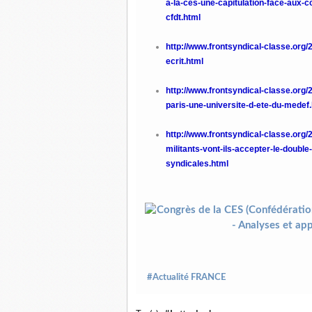
a-la-ces-une-capitulation-face-aux-co
cfdt.html
http://www.frontsyndical-classe.org
ecrit.html
http://www.frontsyndical-classe.org/
paris-une-universite-d-ete-du-medef
http://www.frontsyndical-classe.org/
militants-vont-ils-accepter-le-double
syndicales.html
#Actualité FRANCE