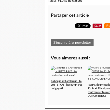
Tag(s) :
#Lutte de classes
Partager cet article
Re
S'inscrire à la newsletter
Vous aimerez aussi :
Ca bouge à Chatellerault : La
LUTTE PAYE : les couturières
RATP : 3 journées d
ont gagné !
23, 24 et 25 mai pou
contrecarrer l’ouvert
CONCURRENCE