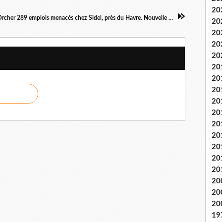
20
Gonfreville-l'Orcher 289 emplois menacés chez Sidel, près du Havre. Nouvelle opération de boycott au supermarché et grève jeudi 8 octobre !
20
20
20
20
20
20
20
20
20
20
20
20
20
20
20
20
20
19