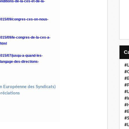
nditions-de-la-ces-et-de-la-
/2015/09/congres-ces-on-nous-
2015/09/le-congres-de-la-ces-a-
.html
2015/07/jusqu-a-quand-les-
-langage-des-directions-
#L
#C
#
#P
#L
#I
#H
#
#S
#L