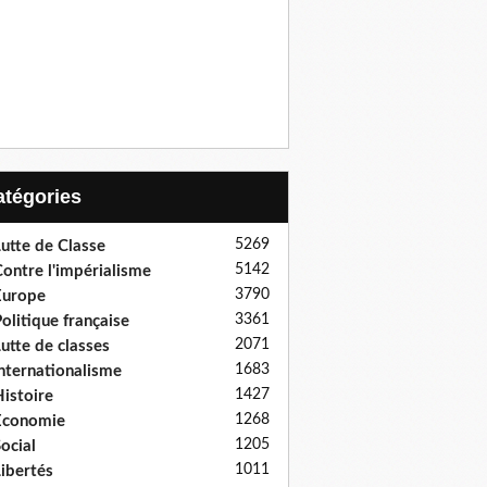
Catégories
5269
utte de Classe
5142
ontre l'impérialisme
3790
Europe
3361
olitique française
2071
utte de classes
1683
nternationalisme
1427
istoire
1268
Economie
1205
ocial
1011
ibertés