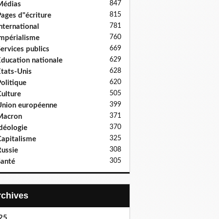
847
Médias
815
ages d"écriture
781
nternational
760
mpérialisme
669
ervices publics
629
ducation nationale
628
tats-Unis
620
olitique
505
ulture
399
nion européenne
371
Macron
370
déologie
325
apitalisme
308
ussie
305
anté
Archives
25