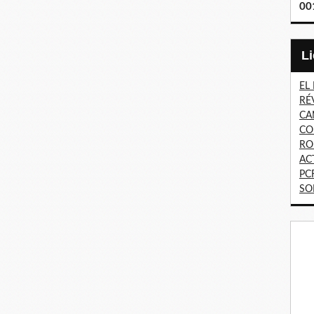
00
EL
RÉ
CA
CO
RO
AC
PC
SO