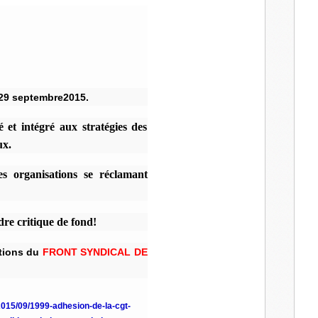
l
 29 septembre2015.
 et intégré aux stratégies des
ux.
es organisations se réclamant
dre critique de fond!
ations du
FRONT SYNDICAL DE
2015/09/1999-adhesion-de-la-cgt-