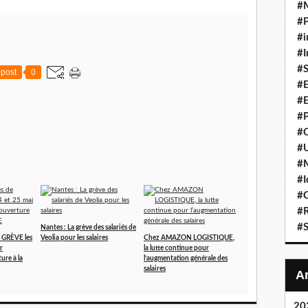
#
#P
#i
#I
#S
post
0
#E
#E
#P
#C
#U
#
#I
#C
#R
#S
Nantes : La grève des salariés de
e GRÈVE les
Veolia pour les salaires
Chez AMAZON LOGISTIQUE,
r
la lutte continue pour
ure à la
l’augmentation générale des
salaires
20