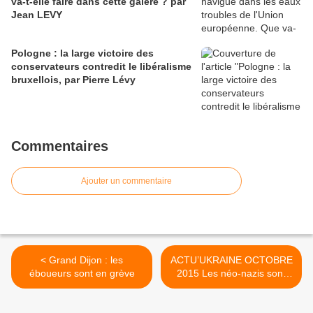
va-t-elle faire dans cette galère ? par
Jean LEVY
Pologne : la large victoire des
conservateurs contredit le libéralisme
bruxellois, par Pierre Lévy
Commentaires
Ajouter un commentaire
< Grand Dijon : les
ACTU’UKRAINE OCTOBRE
éboueurs sont en grève
2015 Les néo-nazis sont
toujours là... >