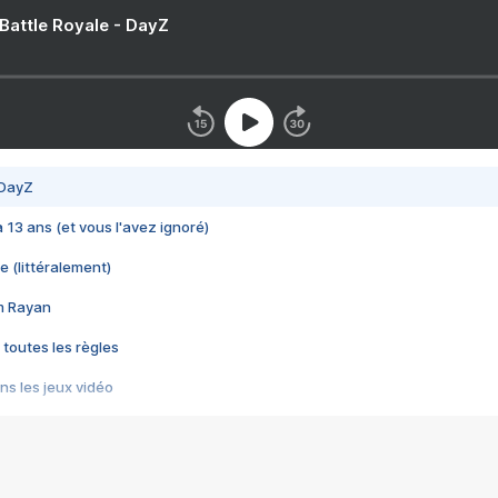
 Battle Royale - DayZ
 DayZ
 a 13 ans (et vous l'avez ignoré)
e (littéralement)
im Rayan
 toutes les règles
s les jeux vidéo
us choquant de Rockstar ? - Le scandale BULLY
e plus moche de Steam