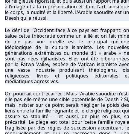
loi religieuse rigoriste, et puis aussi un rapport maladif
à l’image et à la représentation et donc l’art, ainsi que
le corps, la nudité et la liberté. L’Arabie saoudite est un
Daesh qui a réussi.
Le déni de l’Occident face à ce pays est frappant: on
salue cette théocratie comme un allié et on fait mine
de ne pas voir qu’elle est le principal mécène
idéologique de la culture islamiste. Les nouvelles
générations extrémistes du monde dit « arabe » ne
sont pas nées djihadistes. Elles ont été biberonnées
par la Fatwa Valley, espèce de Vatican islamiste avec
une vaste industrie produisant théologiens, lois
religieuses, livres et politiques éditoriales et
médiatiques agressives.
On pourrait contrecarrer : Mais l’Arabie saoudite n’est-
elle pas elle-même une cible potentielle de Daesh ? Si,
mais insister sur ce point serait négliger le poids des
liens entre la famille régnante et le clergé religieux qui
assure sa stabilité — et aussi, de plus en plus, sa
précarité. Le piège est total pour cette famille royale
fragilisée par des règles de succession accentuant le
renouvellement et qui se raccroche donc à une