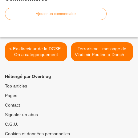
Ajouter un commentaire
< Ex-directeur de la DGSE :
Terrorisme : message de
On a catégoriquement
Vladimir Poutine à Daech et
refusé l’aide des services
à François Hollande (Vidéo
secrets syriens !
sous-titrée en français) >
Hébergé par Overblog
Top articles
Pages
Contact
Signaler un abus
C.G.U.
Cookies et données personnelles