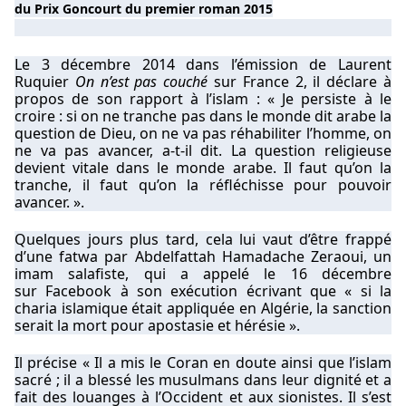
du
Prix Goncourt du premier roman
2015
Le 3 décembre 2014 dans l’émission de
Laurent
Ruquier
On n’est pas couché
sur
France 2
, il déclare à
propos de son rapport à l’islam : « Je persiste à le
croire : si on ne tranche pas dans le monde dit arabe la
question de Dieu, on ne va pas réhabiliter l’homme, on
ne va pas avancer, a-t-il dit. La question religieuse
devient vitale dans le monde arabe. Il faut qu’on la
tranche, il faut qu’on la réfléchisse pour pouvoir
avancer. ».
Quelques jours plus tard, cela lui vaut d’être frappé
d’une
fatwa
par Abdelfattah Hamadache Zeraoui, un
imam
salafiste
, qui a appelé le 16 décembre
sur
Facebook
à son exécution écrivant que « si la
charia islamique était appliquée en Algérie, la sanction
serait la mort pour apostasie et hérésie ».
Il précise « Il a mis le Coran en doute ainsi que l’islam
sacré ; il a blessé les musulmans dans leur dignité et a
fait des louanges à l’Occident et aux sionistes. Il s’est