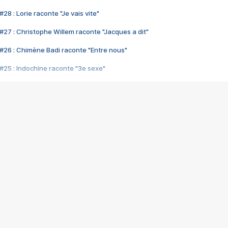
28 : Lorie raconte "Je vais vite"
#27 : Christophe Willem raconte "Jacques a dit"
#26 : Chimène Badi raconte "Entre nous"
#25 : Indochine raconte "3e sexe"
#24 : Zaho raconte "C'est chelou"
#23 : Patrick Bruel raconte "Au café des délices"
#22 : Kyo raconte "Le chemin"
#21 : Nolwenn Leroy raconte "Cassé"
#20 : Patrick Hernandez raconte "Born to be alive"
#19 : Lorie raconte "Près de moi"
#18 : Michael Jones raconte "A nos actes manqués" (avec Jean-Jacque
#17 : Khaled raconte "Aïcha"