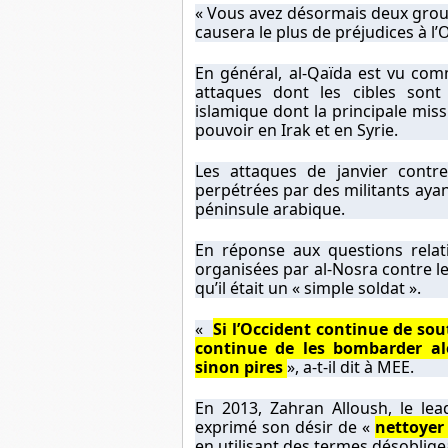
« Vous avez désormais deux group
causera le plus de préjudices à l’
En général, al-Qaïda est vu com
attaques dont les cibles sont 
islamique dont la principale mis
pouvoir en Irak et en Syrie.
Les attaques de janvier cont
perpétrées par des militants aya
péninsule arabique.
En réponse aux questions relati
organisées par al-Nosra contre 
qu’il était un « simple soldat ».
«
Si l’Occident continue de so
continue de les bombarder a
sinon pires
», a-t-il dit à MEE.
En 2013, Zahran Alloush, le lea
exprimé son désir de «
nettoyer 
en utilisant des termes désobligea