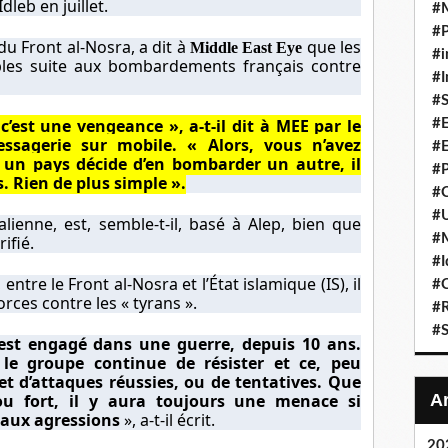
Idleb
en juillet.
#
#P
 Front al-Nosra, a dit à
que les
Middle East Eye
#i
ibles suite aux bombardements français contre
#I
#S
c’est une vengeance », a-t-il dit à MEE par le
#E
essagerie sur mobile. « Alors, vous n’avez
#E
Si un pays décide d’en bombarder un autre, il
#P
s. Rien de plus simple ».
#C
#U
ienne, est, semble-t-il, basé à Alep, bien que
#
ifié.
#I
entre le Front al-Nosra et l’État islamique (IS), il
#C
forces contre les « tyrans ».
#R
#S
 est engagé dans une guerre, depuis 10 ans.
 le groupe continue de résister et ce, peu
 d’attaques réussies, ou de tentatives. Que
i ou fort, il y aura toujours une menace si
 aux agressions
», a-t-il écrit.
20