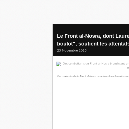
Le Front al-Nosra, dont Laure
boulot", soutient les attenta
25 Novembre 2015
Des combattants du Front al-Nosra brandissant une bannière sur laq