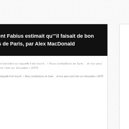
nt Fabius estimait qu'"il faisait de bon
ts de Paris, par Alex MacDonald
uelle il est inscrit : « Nous combattons en Syrie … et nos yeux sont rivés sur Jérusalem » (AFP)