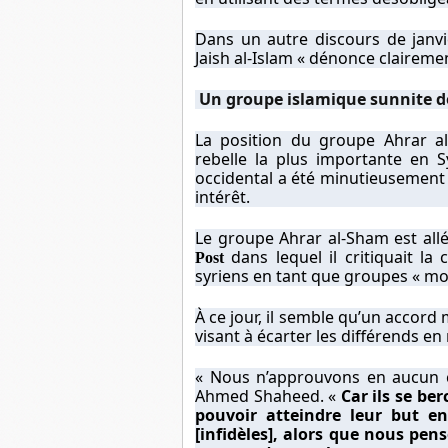
Dans un autre discours de janvi
Jaish al-Islam « dénonce claireme
Un groupe islamique sunnite 
La position du groupe Ahrar a
rebelle la
plus importante
en Sy
occidental a été minutieusement 
intérêt.
Le groupe Ahrar al-Sham est allé
dans lequel il critiquait la 
Post
syriens en tant que groupes « mo
À ce jour, il semble qu’un accord
visant à écarter les différends en
« Nous n’approuvons en aucun c
Ahmed Shaheed. «
Car ils se be
pouvoir atteindre leur but en
[infidèles], alors que nous pe