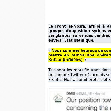
Le Front al-Nosra, affilié à a
groupes d’opposition syriens 
sanglantes, survenues vendredi 
envers l’État islamique.
«
Nous sommes heureux de const
mettre en œuvre une opératio
Kufaar (infidèles).
»
Tels sont les mots figurant dan
un compte Twitter désormais su
Front al-Nosra aurait préféré être