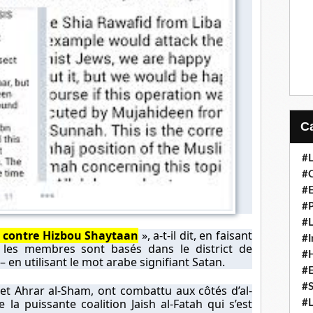
#L
#C
#
#P
#L
s contre Hizbou Shaytaan
», a-t-il dit, en faisant
#I
 les membres sont basés dans le district de
#H
 en utilisant le mot arabe signifiant Satan.
#
#S
 et Ahrar al-Sham, ont combattu aux côtés d’al-
 la puissante coalition Jaish al-Fatah qui
s’est
#L