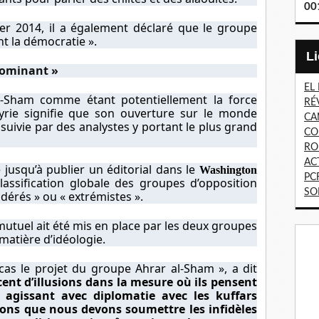
00
er 2014, il a également déclaré que le groupe
nt la démocratie ».
dominant »
EL
l-Sham comme étant potentiellement la force
RÉ
rie signifie que son ouverture sur le monde
CA
suivie par des analystes y portant le plus grand
CO
RO
AC
 jusqu’à publier un éditorial dans le
Washington
PC
classification globale des groupes d’opposition
SO
dérés » ou « extrémistes ».
 mutuel ait été mis en place par les deux groupes
 matière d’idéologie.
as le projet du groupe Ahrar al-Sham », a dit
rcent d’illusions dans la mesure où ils pensent
 agissant avec diplomatie avec les kuffars
nsons que nous devons soumettre les infidèles