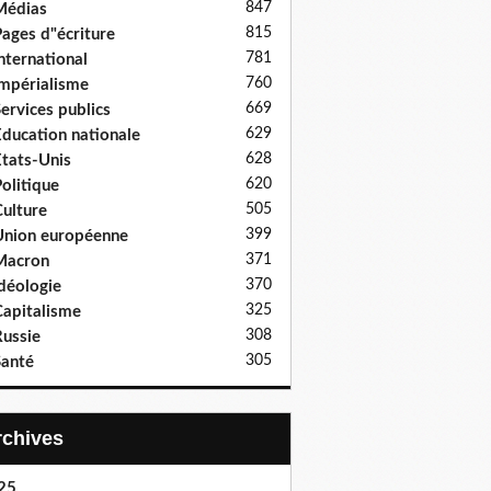
847
Médias
815
ages d"écriture
781
nternational
760
mpérialisme
669
ervices publics
629
ducation nationale
628
tats-Unis
620
olitique
505
ulture
399
nion européenne
371
Macron
370
déologie
325
apitalisme
308
ussie
305
anté
Archives
25