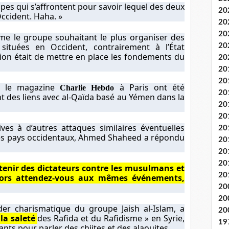
es qui s’affrontent pour savoir lequel des deux
20
Occident. Haha. »
20
20
me le groupe souhaitant le plus organiser des
situées en Occident, contrairement à l’État
20
sion était de mettre en place les fondements du
20
20
20
re le magazine
à Paris ont été
Charlie Hebdo
20
nt des liens avec al-Qaïda basé au Yémen dans la
20
20
ves à d’autres attaques similaires éventuelles
20
les pays occidentaux, Ahmed Shaheed a répondu
20
20
20
utenir des dictateurs contre les musulmans et
20
lors attendez-vous aux mêmes événements,
20
20
der charismatique du groupe Jaish al-Islam, a
20
la saleté
des Rafida et du Rafidisme » en Syrie,
19
nts pour parler des chiites et des alaouites.