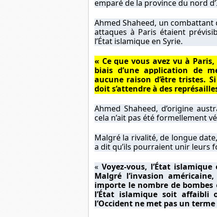
emparé de la province du nord d’
Ahmed Shaheed, un combattant du
attaques à Paris étaient prévis
l’État islamique en Syrie.
« Ce que vous avez vu à Paris, 
biais d’une application de m
aucune raison d’être tristes. 
doit s’attendre à des représaille
Ahmed Shaheed, d’origine austral
cela n’ait pas été formellement vér
Malgré la rivalité, de longue date, 
a dit qu’ils pourraient unir leurs 
«
Voyez-vous, l’État islamique
Malgré l’invasion américaine,
importe le nombre de bombes et
l’État islamique soit affaibl
l’Occident ne met pas un terme