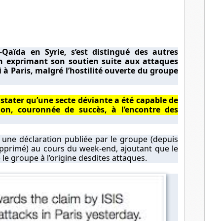
l
l-Qaïda en Syrie, s’est distingué des autres
en exprimant son soutien suite aux attaques
à Paris, malgré l’hostilité ouverte du groupe
ater qu’une secte déviante a été capable de
n, couronnée de succès, à l’encontre des
s
une déclaration publiée
par le groupe (depuis
pprimé) au cours du week-end, ajoutant que le
 le groupe à l’origine desdites attaques.