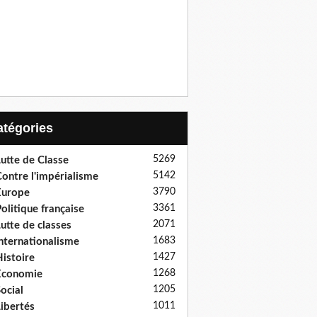
Catégories
5269
utte de Classe
5142
ontre l'impérialisme
3790
Europe
3361
olitique française
2071
utte de classes
1683
nternationalisme
1427
istoire
1268
Economie
1205
ocial
1011
ibertés