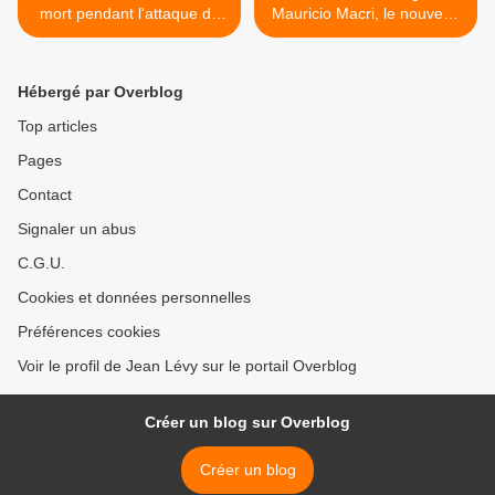
mort pendant l'attaque du
Mauricio Macri, le nouveau
Bataclan, où il est resté
président ultralibéral de
immobile pendant deux
l'Argentine, appelle à
heures. En ce jour
suspendre le Venezuela du
Hébergé par Overblog
d'hommage national aux
Mercosur >
victimes, il préfère garder
Top articles
ses distances avec la
Pages
cérémonie.
Contact
Signaler un abus
C.G.U.
Cookies et données personnelles
Préférences cookies
Voir le profil de Jean Lévy sur le portail Overblog
Créer un blog sur Overblog
Créer un blog