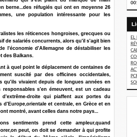
00
en berne...des réfugiés qui ont en moyenne 26
es, une population intéressante pour les
alistes les réticences hongroises, grecques ou
EL
f de salariés concurrents, alors qu'il s'agit bien
RÉ
 de l'économie d'Allemagne de déstabiliser les
CA
t des Balkans.
CO
RO
nt à quel point le déplacement de centaines de
AC
ement suscité par des officines occidentales,
PC
s qu'ils vivaient depuis de longues années en
SO
s responsables s'en émeuvent, est un cadeau
d'extrême-droite qui piaffent aux portes du
s d'Europe,orientale et centrale, en Grèce et en
'ont montré, avant celles dans notre pays...
ons sentiments prend cette ampleur,quand
gnorer,on peut, on doit se demander à qui profite