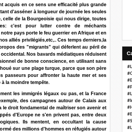
t acquis en ce sens une efficacité plus grande
ttant d'asséner à longueur de journée les seules
 celle de la Bourgeoisie qui nous dirige, toutes
dues: c'est pour lutter contre de méchants
notre pays porte le feu guerrier en Afrique et en
os alliés privilégiés,etc,.. Ces temps derniers,la
propos des "migrants" qui déferlent au péril de
ge occidental. Nos bavards médiatiques réduisent
ionnel de bonne conscience, en utilisant sans
#L
houé sur une plage turque, parce que son père
#C
s passeurs pour affronter la haute mer et ses
#
 à la moindre tempête.
#P
ctement les immigrés légaux ou pas, et la France
#L
n exemple, des campagnes autour de Calais aux
#I
a le droit fondamental de maîtriser son avenir et
#H
#
ppés d'Europe ne s'en privent pas, entre deux
#S
giques. Ils mentent, en occultant la cause
#L
formé des millions d'hommes en réfugiés autour