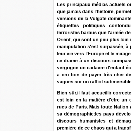
Les principaux médias actuels on
que jamais dans l'histoire, perme
versions de la Vulgate dominante,
étiquettes politiques confon
terroristes barbus que l'armée de 
Orient, qui sont un peu plus loin n
manipulation s'est surpassée, à 
leur vie vers l'Europe et le mira
ce drame à un discours compass
vergogne un cadavre d'enfant éc
a cru bon de payer très cher de
vagues sur un raffiot submersible
Bien sûr,il faut accueillir corre
est loin en la matière d'être u
rues de Paris. Mais toute Nation 
sa démographie:les pays dévelo
discours humanistes et démago
première de ce chaos qui a trans