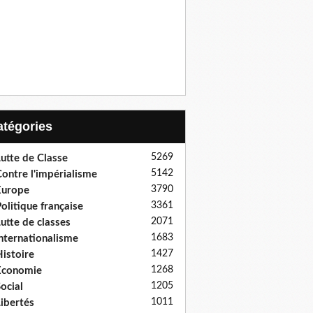
Catégories
5269
utte de Classe
5142
ontre l'impérialisme
3790
Europe
3361
olitique française
2071
utte de classes
1683
nternationalisme
1427
istoire
1268
Economie
1205
ocial
1011
ibertés