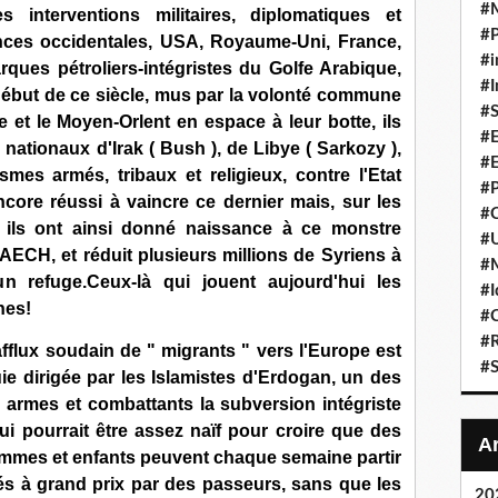
#
 interventions militaires, diplomatiques et
#P
nces occidentales, USA, Royaume-Uni, France,
#i
arques pétroliers-intégristes du Golfe Arabique,
#I
début de ce siècle, mus par la volonté commune
#S
e et le Moyen-Orlent en espace à leur botte, ils
#E
s nationaux d'Irak ( Bush ), de Libye ( Sarkozy ),
#E
smes armés, tribaux et religieux, contre l'Etat
#P
encore réussi à vaincre ce dernier mais, sur les
#C
, ils ont ainsi donné naissance à ce monstre
#U
ECH, et réduit plusieurs millions de Syriens à
#
un refuge.Ceux-là qui jouent aujourd'hui les
#I
nes!
#C
#R
afflux soudain de " migrants " vers l'Europe est
#S
e dirigée par les Islamistes d'Erdogan, un des
n armes et combattants la subversion intégriste
ui pourrait être assez naïf pour croire que des
emmes et enfants peuvent chaque semaine partir
tés à grand prix par des passeurs, sans que les
20