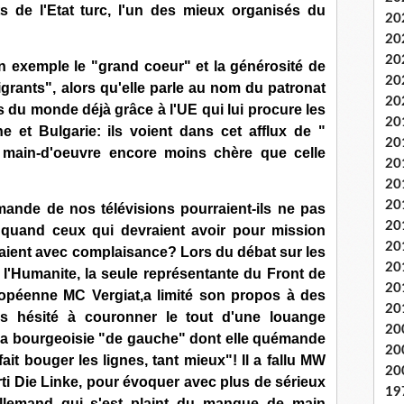
s de l'Etat turc, l'un des mieux organisés du
20
20
20
n exemple le "grand coeur" et la générosité de
20
rants", alors qu'elle parle au nom du patronat
20
s du monde déjà grâce à l'UE qui lui procure les
20
 et Bulgarie: ils voient dans cet afflux de "
20
 main-d'oeuvre encore moins chère que celle
20
20
20
nde de nos télévisions pourraient-ils ne pas
20
 quand ceux qui devraient avoir pour mission
20
elaient avec complaisance? Lors du débat sur les
20
 l'Humanite, la seule représentante du Front de
20
ropéenne MC Vergiat,a limité son propos à des
20
as hésité à couronner le tout d'une louange
20
e la bourgeoisie "de gauche" dont elle quémande
20
it bouger les lignes, tant mieux"! Il a fallu MW
20
ti Die Linke, pour évoquer avec plus de sérieux
19
 allemand qui s'est plaint du manque de main