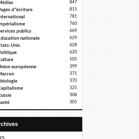
847
Médias
815
ages d"écriture
781
nternational
760
mpérialisme
669
ervices publics
629
ducation nationale
628
tats-Unis
620
olitique
505
ulture
399
nion européenne
371
Macron
370
déologie
325
apitalisme
308
ussie
305
anté
Archives
25