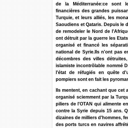
de la Méditerranée:ce sont les
financières des grandes puissa
Turquie, et leurs alliés, les mon
Saoudiens et Qataris. Depuis le 
de remodeler le Nord de l'Afriqu
ont détruit par la guerre les Etat
organisé et financé les séparati
national de Syrie.Ils n'ont pas 
décombres des villes détruites
islamiste incontrôlable nommé DA
l'état de réfugiés en quête d'
pompiers sont en fait les pyroma
Ils mentent, en cachant que cet 
organisé sciemment par la Turqui
piliers de l'OTAN qui alimente e
contre la Syrie depuis 15 ans. Q
dizaines de milliers d'hommes, f
des ports turcs en navires affré