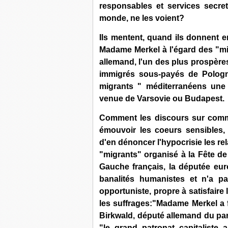
responsables et services secret
monde, ne les voient?
Ils mentent, quand ils donnent e
Madame Merkel à l'égard des "mig
allemand, l'un des plus prospère
immigrés sous-payés de Pologne
migrants " méditerranéens une
venue de Varsovie ou Budapest.
Comment les discours sur comma
émouvoir les coeurs sensibles,
d'en dénoncer l'hypocrisie les r
"migrants" organisé à la Fête de
Gauche français, la députée eu
banalités humanistes et n'a p
opportuniste, propre à satisfair
les suffrages:"Madame Merkel a fa
Birkwald, député allemand du par
"le grand patronat capitaliste