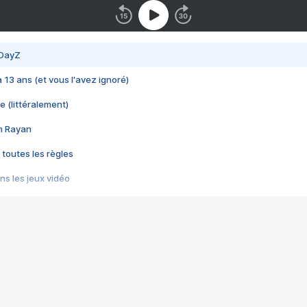
 DayZ
 a 13 ans (et vous l'avez ignoré)
e (littéralement)
im Rayan
 toutes les règles
s les jeux vidéo
us choquant de Rockstar ? - Le scandale BULLY
e plus moche de Steam
du RÊVE tourne au CAUCHEMAR
pendant 8 heures
it… à tort