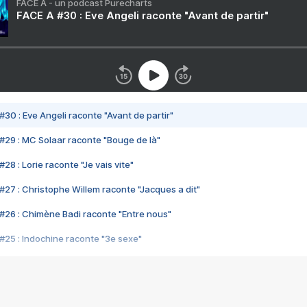
FACE A - un podcast Purecharts
FACE A #30 : Eve Angeli raconte "Avant de partir"
#30 : Eve Angeli raconte "Avant de partir"
#29 : MC Solaar raconte "Bouge de là"
28 : Lorie raconte "Je vais vite"
#27 : Christophe Willem raconte "Jacques a dit"
#26 : Chimène Badi raconte "Entre nous"
#25 : Indochine raconte "3e sexe"
#24 : Zaho raconte "C'est chelou"
#23 : Patrick Bruel raconte "Au café des délices"