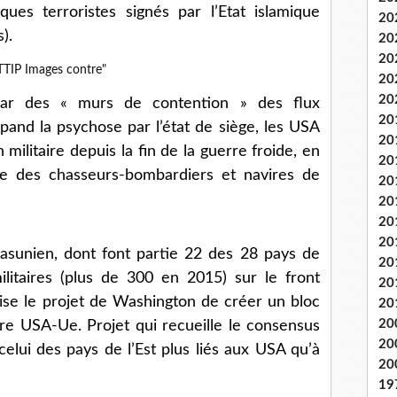
ques terroristes signés par l’Etat islamique
20
).
20
20
20
20
par des « murs de contention » des flux
20
épand la psychose par l’état de siège, les USA
20
 militaire depuis la fin de la guerre froide, en
20
ie des chasseurs-bombardiers et navires de
20
20
20
20
sunien, dont font partie 22 des 28 pays de
20
militaires (plus de 300 en 2015) sur le front
20
orise le projet de Washington de créer un bloc
20
20
ire USA-Ue. Projet qui recueille le consensus
20
e celui des pays de l’Est plus liés aux USA qu’à
20
19