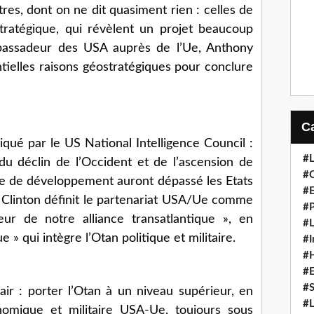
tres, dont on ne dit quasiment rien : celles de
tratégique, qui révèlent un projet beaucoup
bassadeur des USA auprès de l’Ue, Anthony
sentielles raisons géostratégiques pour conclure
iqué par le US National Intelligence Council :
#L
e du déclin de l’Occident et de l’ascension de
#C
voie de développement auront dépassé les Etats
#
y Clinton définit le partenariat USA/Ue comme
#P
eur de notre alliance transatlantique », en
#L
» qui intègre l’Otan politique et militaire.
#I
#H
#
#S
air : porter l’Otan à un niveau supérieur, en
#L
nomique et militaire USA-Ue, toujours sous