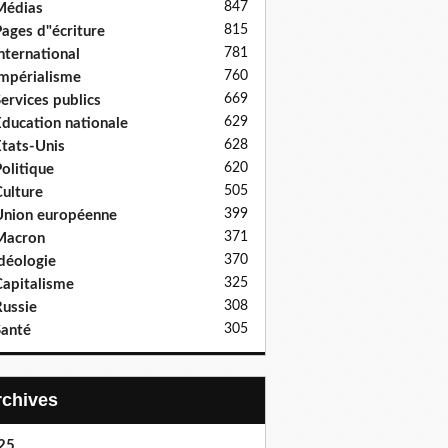
847
Médias
815
ages d"écriture
781
nternational
760
mpérialisme
669
ervices publics
629
ducation nationale
628
tats-Unis
620
olitique
505
ulture
399
nion européenne
371
Macron
370
déologie
325
apitalisme
308
ussie
305
anté
Archives
25