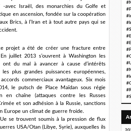
#
-avec Israël, des monarchies du Golfe et
#P
atique en ascension, fondée sur la coopération
#i
aux Brics, à l’Iran et à tout autre pays qui se
#I
#S
ccident.
#E
#E
ce projet a été de créer une fracture entre
#P
En juillet 2013 s’ouvrent à Washington les
#C
#U
ui ont du mal à avancer à cause d’intérêts
#
t les plus grandes puissances européennes,
#I
s accords commerciaux avantageux. Six mois
#C
 2014, le putsch de Place Maïdan sous régie
#R
n en chaîne (attaques contre les Russes
#S
rimée et son adhésion à la Russie, sanctions
en Europe un climat de guerre froide.
Ue se trouvent soumis à la pression de flux
uerres USA/Otan (Libye, Syrie), auxquelles ils
20