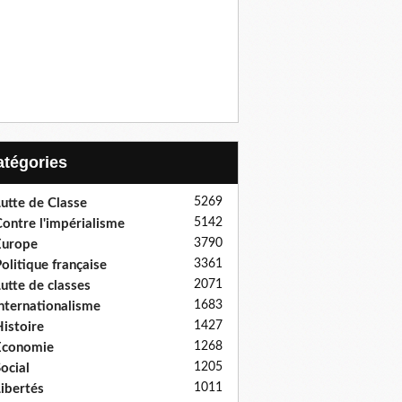
Catégories
5269
utte de Classe
5142
ontre l'impérialisme
3790
Europe
3361
olitique française
2071
utte de classes
1683
nternationalisme
1427
istoire
1268
Economie
1205
ocial
1011
ibertés