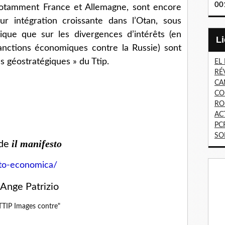
00
notamment France et Allemagne, sont encore
ur intégration croissante dans l’Otan, sous
que que sur les divergences d’intérêts (en
sanctions économiques contre la Russie) sont
ns géostratégiques » du Ttip.
EL
RÉ
CA
CO
RO
AC
PC
SO
il manifesto
de
nato-economica/
-Ange Patrizio