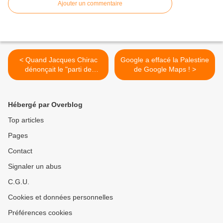
Ajouter un commentaire
< Quand Jacques Chirac
Google a effacé la Palestine
dénonçait le "parti de
de Google Maps ! >
l'étranger" conduisant à
l'asservissement de la
France...par Jean LEVY
Hébergé par Overblog
Top articles
Pages
Contact
Signaler un abus
C.G.U.
Cookies et données personnelles
Préférences cookies