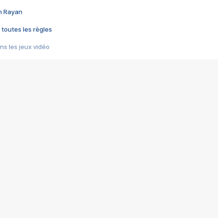
im Rayan
 toutes les règles
s les jeux vidéo
us choquant de Rockstar ? - Le scandale BULLY
e plus moche de Steam
du RÊVE tourne au CAUCHEMAR
pendant 8 heures
it… à tort
umiliés par un jeu vidéo
ire - Final Fantasy 8
ti un empire - Age of Empires
story DOFUS