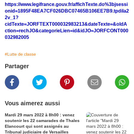
https://www.legifrance.gouv.fr/affichTexte.do%3bjsessi
onid=1895F48EA7CF026DBC07465B106EE7B9.tpdila2
2v_1?
cidTexte=JORFTEXT000032983213&dateTexte=&oldA
ction=rechJO&categorieLien=id&idJO=JORFCONT000
032982005
#Lutte de classe
Partager
Vous aimerez aussi
Mardi 29 mars 2022 à 8h00 : venez
soutenir les 22 camarades de Thales
Elancourt qui sont assignés au
Tribunal judiciaire de Versailles