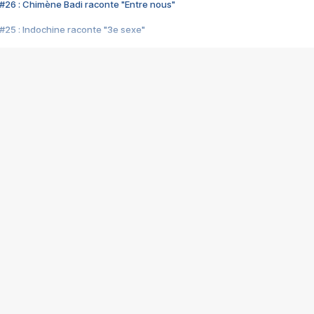
#26 : Chimène Badi raconte "Entre nous"
#25 : Indochine raconte "3e sexe"
#24 : Zaho raconte "C'est chelou"
#23 : Patrick Bruel raconte "Au café des délices"
#22 : Kyo raconte "Le chemin"
#21 : Nolwenn Leroy raconte "Cassé"
#20 : Patrick Hernandez raconte "Born to be alive"
#19 : Lorie raconte "Près de moi"
#18 : Michael Jones raconte "A nos actes manqués" (avec Jean-Jacque
#17 : Khaled raconte "Aïcha"
#16 : Corneille raconte "Parce qu'on vient de loin"
#15 : Indochine raconte "L'aventurier"
14 : Lorie raconte "Sur un air latino"