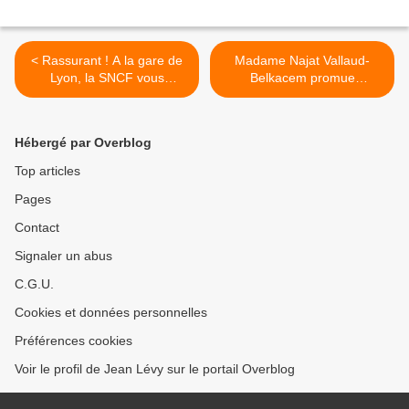
< Rassurant ! A la gare de
Madame Najat Vallaud-
Lyon, la SNCF vous
Belkacem promue
demande ce que vous
Secrétaire d’Etat auprès du
voulez faire avant de mourir
Ministre de l’Intérieur ? >
Hébergé par Overblog
Top articles
Pages
Contact
Signaler un abus
C.G.U.
Cookies et données personnelles
Préférences cookies
Voir le profil de Jean Lévy sur le portail Overblog