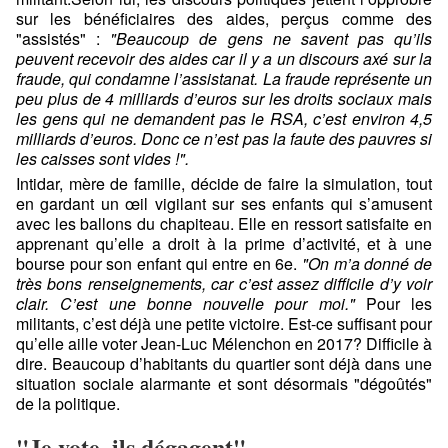
sur les bénéficiaires des aides, perçus comme des
"assistés" :
"Beaucoup de gens ne savent pas qu’ils
peuvent recevoir des aides car il y a un discours axé sur la
fraude, qui condamne l’assistanat. La fraude représente un
peu plus de 4 milliards d’euros sur les droits sociaux mais
les gens qui ne demandent pas le RSA, c’est environ 4,5
milliards d’euros. Donc ce n’est pas la faute des pauvres si
les caisses sont vides !".
Intidar, mère de famille, décide de faire la simulation, tout
en gardant un œil vigilant sur ses enfants qui s’amusent
avec les ballons du chapiteau. Elle en ressort satisfaite en
apprenant qu’elle a droit à la prime d’activité, et à une
bourse pour son enfant qui entre en 6e.
"On m’a donné de
très bons renseignements, car c’est assez difficile d’y voir
clair. C’est une bonne nouvelle pour moi."
Pour les
militants, c’est déjà une petite victoire. Est-ce suffisant pour
qu’elle aille voter Jean-Luc Mélenchon en 2017? Difficile à
dire. Beaucoup d’habitants du quartier sont déjà dans une
situation sociale alarmante et sont désormais "dégoûtés"
de la politique.
"Je vote, ils dégagent"