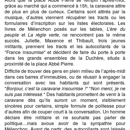
grâce au marché qui a commencé à 15h, la caravane attire
de plus en plus de curieux. Certains sont attirés par la
musique, d’autres viennent récupérer les tracts ou les
formulaires d’inscription sur les listes électorales. Les
livres de Mélenchon posés sur les tables,
L’ère du
peuple
et
La règle verte
, ne rencontrent pas le même
succès. Juliette, Maxence et Thibault, trois jeunes
militants, prennent les tracts et les autocollants de la
"France insoumise" et décident de faire du porte à porte
dans les grands ensembles de la Duchère, situés à
proximité de la place Abbé Pierre.
Difficile de trouver des gens en plein milieu de l’après-midi
dans ces barres d’immeubles, ou de réussir à engager la
conversation avec les habitants qui sont présents.
"
Bonjour, c’est la caravane insoumise !"
"
Non merci, je ne
suis pas intéressé."
Des habitants promettent de venir à la
caravane dès qu’ils auront un moment, visiblement
sincères pour certains, simple formule de politesse pour
d’autres afin de couper court à la conversation. Un homme
déclare être militaire et ne souhaite pas parler de
politique…mais avoue avoir de la sympathie pour
Mélenchon. Avant de partir, des autocollants sont laissés