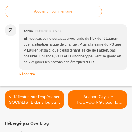
Ajouter un commentaire
Z
zorba
12/08/2016 09:36
EN tout cas ce ne sera pas avec l'aide du PcF de P. Laurent
que la situation risque de changer. Plus à la traine du PS que
P. Laurent et sa clique d'élus tenant les clé de Fabien, pas
possible. Hollande, Valls et El Khonnery peuvent se gaver en
paix et gaver les patrons et hiérarques du PS.
Répondre
< Réflexion sur l’expérience
"Auchan City" de
SOCIALISTE dans les pays
TOURCOING : pour la
de l’Est, par Bruno Drewski
réintégration de Stéphanie,
la caissière licenciée -
RASSEMBLEMENT Samedi
Hébergé par Overblog
13 août 2016 à 14 h.
devant le centre