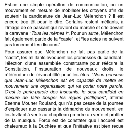
Est-ce une simple opération de communication, ou un
mouvement en mesure de mobiliser les citoyens afin de
soutenir la candidature de Jean-Luc Mélenchon ? Il est
encore trop tôt pour le dire. Certains restent méfiants, à
l’image de ce passant qui revient du marché et crie devant
la caravane "
Tous les mêmes !"
. Pour un autre, Mélenchon
fait également partie de la "caste", et "les actes ne suivent
pas forcément les discours".
Pour assurer que Mélenchon ne fait pas partie de la
"caste", les militants évoquent les promesses du candidat :
l'élection d'une assemblée constituante pour réécrire la
Constitution, l’instauration de nouveaux droits, le
référendum de révocabilité pour les élus. "
Nous pensons
que Jean-Luc Mélenchon est en capacité de mettre en
mouvement une organisation qui va porter notre parole.
C’est le porte-parole des insoumis,
le seul candidat en
mesure de faire bouger les règles politiques"
, affirme
Etienne Mourier Rouland, qui n’a pas cessé de la journée
d’expliquer aux passants la démarche du mouvement, en
les invitant à venir au chapiteau prendre un verre et profiter
de la musique. Force est de constater que l’accueil est
chaleureux à la Duchère et que l’initiative est bien reçue