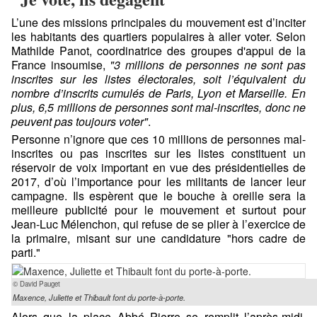
L’une des missions principales du mouvement est d’inciter
les habitants des quartiers populaires à aller voter. Selon
Mathilde Panot, coordinatrice des groupes d'appui de la
France insoumise,
"
3 millions de personnes ne sont pas
inscrites sur les listes électorales, soit l’équivalent du
nombre d’inscrits cumulés de Paris, Lyon et Marseille. En
plus, 6,5 millions de personnes sont mal-inscrites, donc ne
peuvent pas toujours voter"
.
Personne n’ignore que ces 10 millions de personnes mal-
inscrites ou pas inscrites sur les listes constituent un
réservoir de voix important en vue des présidentielles de
2017, d’où l’importance pour les militants de lancer leur
campagne. Ils espèrent que le bouche à oreille sera la
meilleure publicité pour le mouvement et surtout pour
Jean-Luc Mélenchon, qui refuse de se plier à l’exercice de
la primaire, misant sur une candidature "hors cadre de
parti."
© David Pauget
Maxence, Juliette et Thibault font du porte-à-porte.
Alors que la place Abbé Pierre se remplit l’après-midi,