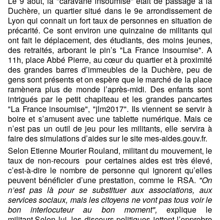
Le 9 août, la "caravane insoumise" était de passage à la
Duchère, un quartier situé dans le 9e arrondissement de
Lyon qui connait un fort taux de personnes en situation de
précarité. Ce sont environ une quinzaine de militants qui
ont fait le déplacement, des étudiants, des moins jeunes,
des retraités, arborant le pin’s "La France insoumise". A
11h, place Abbé Pierre, au cœur du quartier et à proximité
des grandes barres d’immeubles de la Duchère, peu de
gens sont présents et on espère que le marché de la place
ramènera plus de monde l’après-midi. Des enfants sont
intrigués par le petit chapiteau et les grandes pancartes
"La France insoumise", "jlm2017". Ils viennent se servir à
boire et s’amusent avec une tablette numérique. Mais ce
n’est pas un outil de jeu pour les militants, elle servira à
faire des simulations d’aides sur le site
mes-aides.gouv.fr
.
Selon Etienne Mourier Rouland, militant du mouvement, le
taux de non-recours pour certaines aides est très élevé,
c’est-à-dire le nombre de personne qui ignorent qu’elles
peuvent bénéficier d’une prestation, comme le RSA.
"On
n’est pas là pour se substituer aux associations, aux
services sociaux, mais les citoyens ne vont pas tous voir le
bon interlocuteur au bon moment",
explique le
militant.Selon lui, les discours politiques jettent l’opprobre