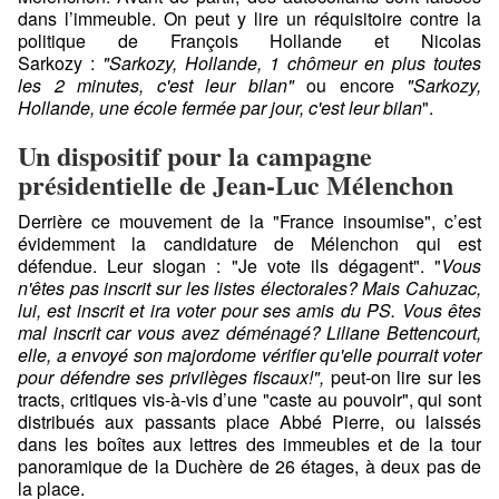
dans l’immeuble. On peut y lire un réquisitoire contre la
politique de François Hollande et Nicolas
Sarkozy :
"Sarkozy, Hollande, 1 chômeur en plus toutes
les 2 minutes, c'est leur bilan"
ou encore
"Sarkozy,
Hollande, une école fermée par jour, c'est leur bilan
".
Un dispositif pour la campagne
présidentielle de Jean-Luc Mélenchon
Derrière ce mouvement de la "France insoumise", c’est
évidemment la candidature de Mélenchon qui est
défendue. Leur slogan : "Je vote ils dégagent". "
Vous
n'êtes pas inscrit sur les listes électorales? Mais Cahuzac,
lui, est inscrit et ira voter pour ses amis du PS. Vous êtes
mal inscrit car vous avez déménagé? Liliane Bettencourt,
elle, a envoyé son majordome vérifier qu'elle pourrait voter
pour défendre ses privilèges fiscaux!",
peut-on lire sur les
tracts, critiques vis-à-vis d’une "caste au pouvoir", qui sont
distribués aux passants place Abbé Pierre, ou laissés
dans les boîtes aux lettres des immeubles et de la tour
panoramique de la Duchère de 26 étages, à deux pas de
la place.