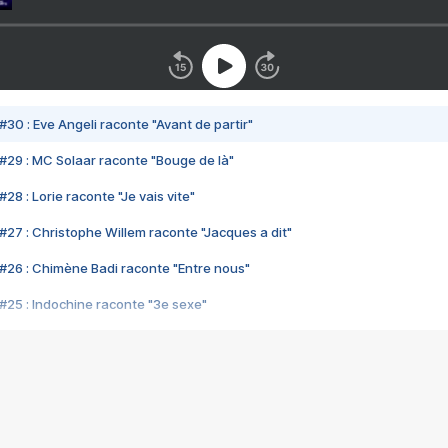
#30 : Eve Angeli raconte "Avant de partir"
#29 : MC Solaar raconte "Bouge de là"
28 : Lorie raconte "Je vais vite"
#27 : Christophe Willem raconte "Jacques a dit"
#26 : Chimène Badi raconte "Entre nous"
#25 : Indochine raconte "3e sexe"
#24 : Zaho raconte "C'est chelou"
#23 : Patrick Bruel raconte "Au café des délices"
#22 : Kyo raconte "Le chemin"
#21 : Nolwenn Leroy raconte "Cassé"