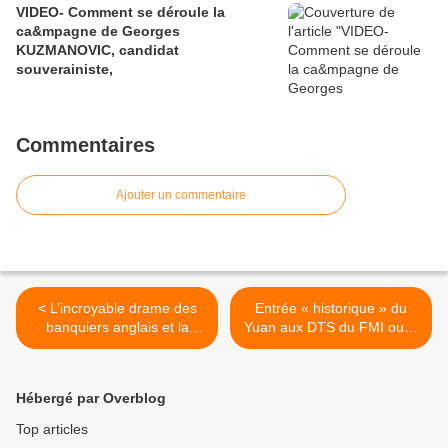
VIDEO- Comment se déroule la
ca&mpagne de Georges
KUZMANOVIC, candidat
souverainiste,
Commentaires
Ajouter un commentaire
< L’incroyable drame des
Entrée « historique » du
banquiers anglais et la
Yuan aux DTS du FMI ou le
tragédie des «citoyens
bal des diables boiteux… >
européens» de Londres,
par Pierre LEVY
Hébergé par Overblog
Top articles