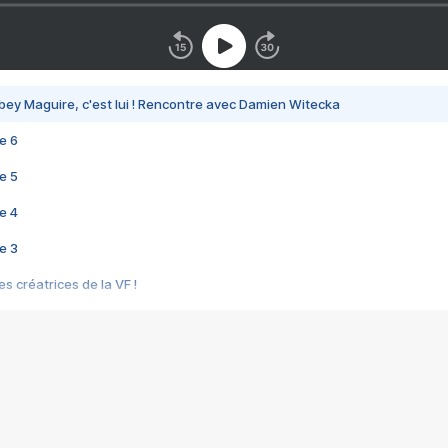
bey Maguire, c'est lui ! Rencontre avec Damien Witecka
e 6
e 5
e 4
e 3
s créatrices de la VF !
e 2
e 1
e Mektoub My Love arrive enfin ! Rencontre avec Shaïn Boumedine et Sal
i : après Toni en famille