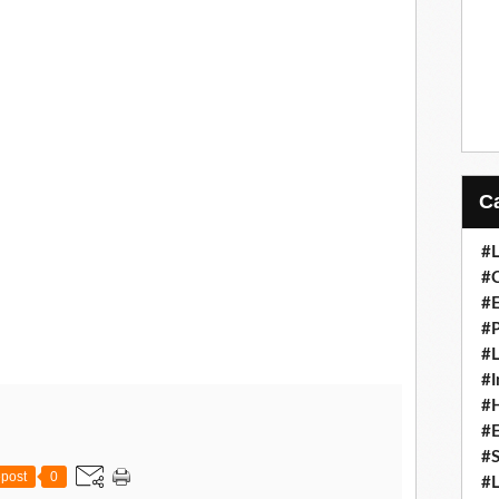
#L
#C
#
#P
#L
#I
#H
#
#S
post
0
#L