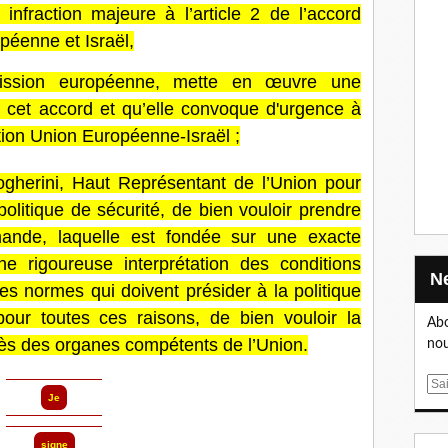
nfraction majeure à l’article 2 de l’accord
péenne et Israël,
ssion européenne, mette en œuvre une
cet accord et qu’elle convoque d'urgence à
ation Union Européenne-Israël ;
herini, Haut Représentant de l’Union pour
 politique de sécurité, de bien vouloir prendre
mande, laquelle est fondée sur une exacte
ne rigoureuse interprétation des conditions
es normes qui doivent présider à la politique
our toutes ces raisons, de bien vouloir la
Abo
rès des organes compétents de l’Union.
nou
E
Je
m
a
signe
i