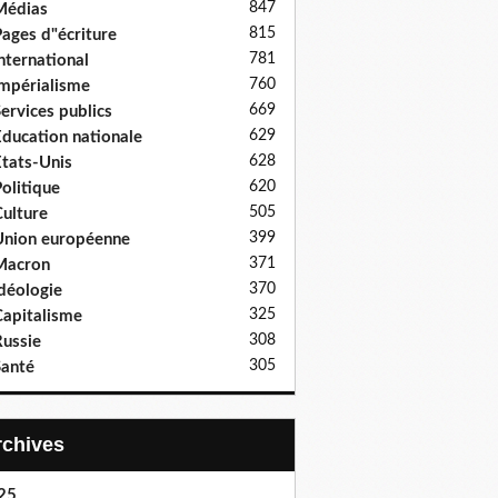
847
Médias
815
ages d"écriture
781
nternational
760
mpérialisme
669
ervices publics
629
ducation nationale
628
tats-Unis
620
olitique
505
ulture
399
nion européenne
371
Macron
370
déologie
325
apitalisme
308
ussie
305
anté
Archives
25