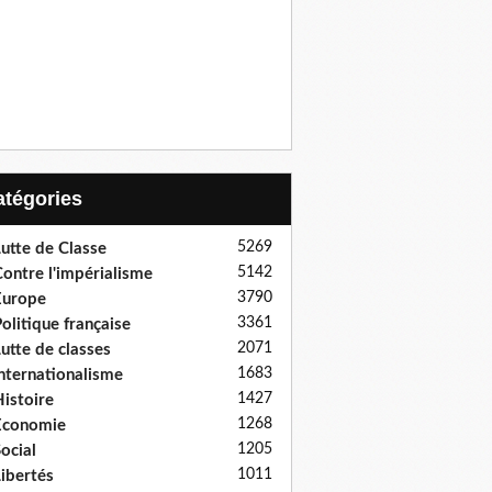
Catégories
5269
utte de Classe
5142
ontre l'impérialisme
3790
Europe
3361
olitique française
2071
utte de classes
1683
nternationalisme
1427
istoire
1268
Economie
1205
ocial
1011
ibertés