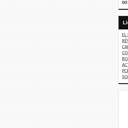
00
EL
RÉ
CA
CO
RO
AC
PC
SO