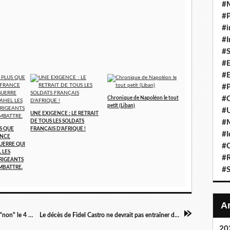
#
#P
#i
#I
#S
#E
#E
#P
#C
Chronique de Napoléon le tout
petit (Liban)
#U
UNE EXIGENCE : LE RETRAIT
DE TOUS LES SOLDATS
#
US QUE
FRANÇAIS D'AFRIQUE !
#I
ANCE
UERRE QUI
#C
 LES
#R
RIGEANTS
MBATTRE.
#S
Encore un coup dur pour l'Europe ? Italie : un "non" le 4 décembre conduira-t-il à une sortie de la zone euro ?
Le décès de Fidel Castro ne devrait pas entraîner de grands changements dans la politique cubaine
20