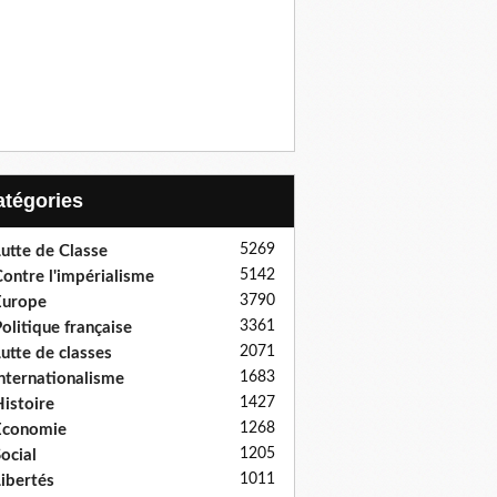
Catégories
5269
utte de Classe
5142
ontre l'impérialisme
3790
Europe
3361
olitique française
2071
utte de classes
1683
nternationalisme
1427
istoire
1268
Economie
1205
ocial
1011
ibertés