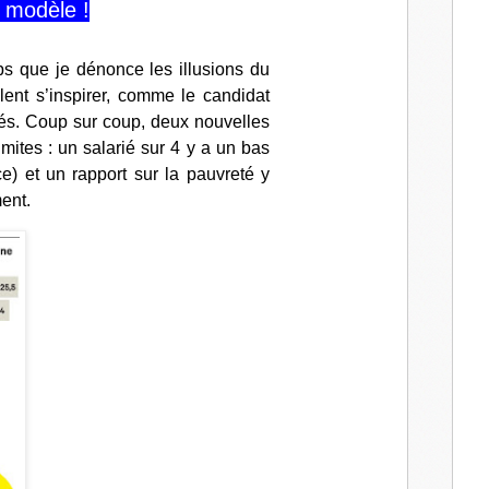
n modèle !
l
ps que je dénonce les illusions du
lent s’inspirer,
comme le candidat
és
. Coup sur coup, deux nouvelles
imites :
un salarié sur 4 y a un bas
ce)
et
un rapport sur la pauvreté y
ment
.