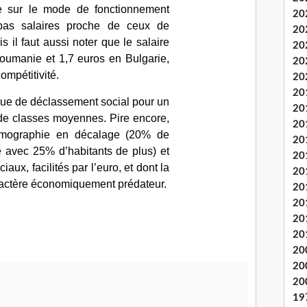
le sur le mode de fonctionnement
20
bas salaires proche de ceux de
20
s il faut aussi noter que
le salaire
20
oumanie et 1,7 euros en Bulgarie
,
20
ompétitivité
.
20
20
que de déclassement social pour un
20
s de classes moyennes
. Pire encore,
20
émographie en décalage (20% de
20
 avec 25% d’habitants de plus) et
20
ux, facilités par l’euro, et dont la
20
aractère économiquement prédateur
.
20
20
20
20
20
20
20
19