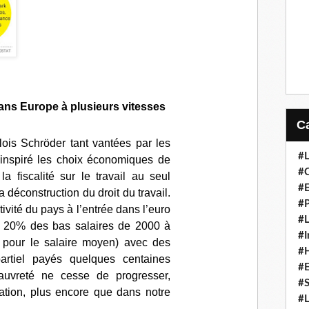
ans Europe à plusieurs vitesses
lois Schröder tant vantées par les
#L
t inspiré les choix économiques de
#C
a fiscalité sur le travail au seul
#
 déconstruction du droit du travail
.
#P
tivité du pays à l’entrée dans l’euro
#L
e 20% des bas salaires de 2000 à
#I
 pour le salaire moyen) avec des
#H
artiel payés quelques centaines
#
auvreté ne cesse de progresser,
#S
ation
, plus encore que dans notre
#L