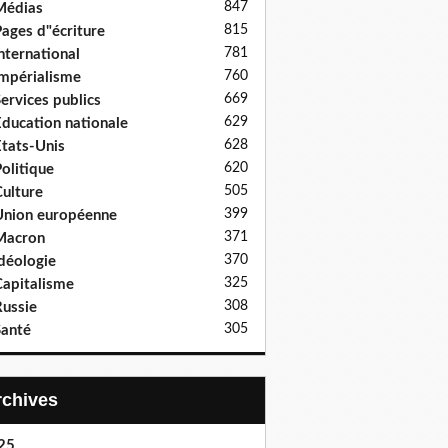
847
Médias
815
ages d"écriture
781
nternational
760
mpérialisme
669
ervices publics
629
ducation nationale
628
tats-Unis
620
olitique
505
ulture
399
nion européenne
371
Macron
370
déologie
325
apitalisme
308
ussie
305
anté
Archives
25