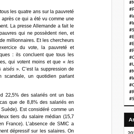
#
#P
 tous les quatre ans sur la pauvreté
#i
n, après ce qui a été vu comme une
#I
ment
. La presse Allemande a fait le
#S
 pauvres qui ne possèdent rien, et
#E
e millionnaires. Et
les chercheurs
#E
’exercice du vote, la pauvreté et
#P
liques : ils concluent que tous les
#C
res, qui votent moins et que «
les
#U
us aisés
»
. C’est la suppression de
#
un scandale,
un quotidien parlant
#I
#C
#R
d 22,5% des salariés ont un bas
#S
e cas que de 8,8% des salariés en
n Suède)
. Est considéré comme un
 deux tiers du salaire médian (15,7
en France).
L’absence de SMIC a
ent dépressif sur les salaires
. On
20