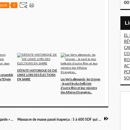
00
post
0
EL
RÉ
CA
CO
RO
AC
DÉFAITE HISTORIQUE DE DIE
PC
s ensemble
LINKE LORS DES ÉLECTIONS
SO
 l'Elysée
EN SARRE
Les Verts allemands- les Grünen
- le parti le plus belliciste
d'outre Rhin et leur ministre
des Affaires Etrangères...
PÉTITION : « Un vrai procès pour Christine Lagarde » : déjà plus de 230.000 signatures !…
Massacre de masse passé inaperçu : 5 à 600 SDF qui meurent chaque année, dans la rue !