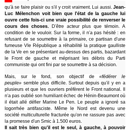
qu'à se faire plaisir ou s'il y croit vraiment. Lui aussi.
Jean-
Luc Mélenchon voit bien que l'état de la gauche lui
ouvre cette fois-ci une vraie possibilité de renverser le
cours des choses.
D'être acteur plus que témoin. A
condition de le vouloir. Sur la forme, il n'a pas hésité : en
refusant de se soumettre à la primaire, ce partisan d'une
fumeuse VIe République a réhabilité la pratique gaulliste
de la Ve en se présentant au-dessus des partis, bazardant
le Front de gauche et méprisant les débris du Parti
communiste qui ont fini par se soumettre à sa décision.
Mais, sur le fond, son objectif de
«fédérer le
peuple»
semble plus difficile. Surtout depuis qu'il y en a
plusieurs et que les ouvriers préfèrent le Front national. Il
n'a pas oublié son humiliant échec de Hénin-Beaumont où
il était allé défier Marine Le Pen. Le peuple a ignoré sa
logorrhée antifasciste. Même le Nord est devenu une
société multiculturelle fracturée qu'on ne rassure pas avec
la promesse d'un Smic à 1.500 euros.
Il sait très bien qu'il est le seul, à gauche, à pouvoir