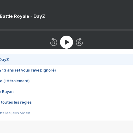
 Battle Royale - DayZ
 DayZ
 a 13 ans (et vous l'avez ignoré)
e (littéralement)
im Rayan
 toutes les règles
s les jeux vidéo
us choquant de Rockstar ? - Le scandale BULLY