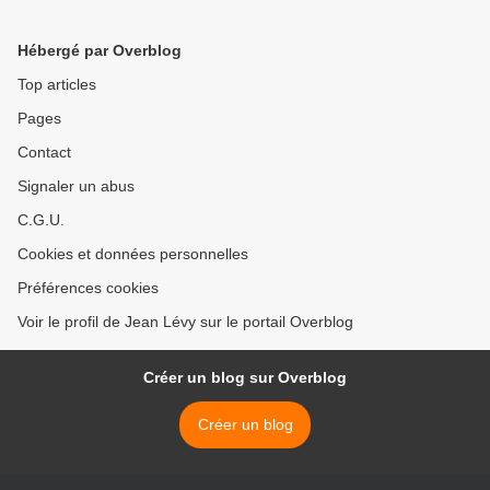
projeté au cinéma La Clef
multinationales fraudeuses!
(le mardi 13 décembre à
>
Hébergé par Overblog
20h).
Top articles
Pages
Contact
Signaler un abus
C.G.U.
Cookies et données personnelles
Préférences cookies
Voir le profil de Jean Lévy sur le portail Overblog
Créer un blog sur Overblog
Créer un blog