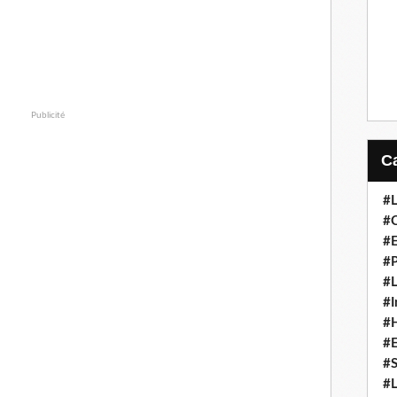
Publicité
#L
#C
#
#P
#L
#I
#H
#
#S
#L