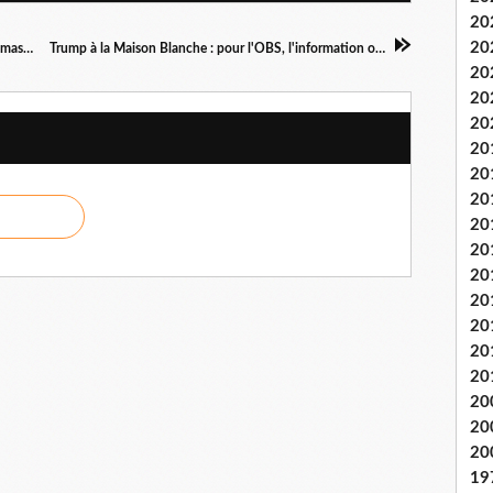
20
20
VIDEO. Primaire de la gauche : "un trucage de masse", pour Jean-Luc Mélenchon
Trump à la Maison Blanche : pour l'OBS, l'information objective est un sport de combat...
20
20
20
20
20
20
20
20
20
20
20
20
20
20
20
20
19