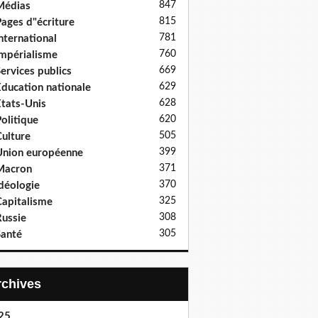
847
Médias
815
ages d"écriture
781
nternational
760
mpérialisme
669
ervices publics
629
ducation nationale
628
tats-Unis
620
olitique
505
ulture
399
nion européenne
371
Macron
370
déologie
325
apitalisme
308
ussie
305
anté
Archives
25