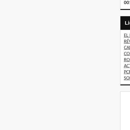
00
EL
RÉ
CA
CO
RO
AC
PC
SO