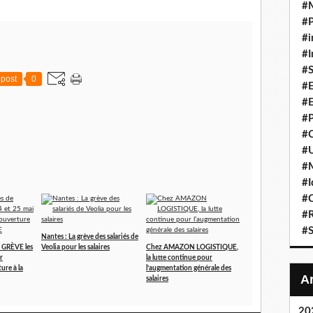
#
#P
#i
#I
#S
post
0
#E
#E
#P
#C
#U
#
#I
#C
#R
#S
Nantes : La grève des salariés de
e GRÈVE les
Veolia pour les salaires
Chez AMAZON LOGISTIQUE,
r
la lutte continue pour
ure à la
l’augmentation générale des
salaires
20