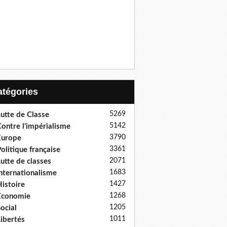
Catégories
5269
utte de Classe
5142
ontre l'impérialisme
3790
Europe
3361
olitique française
2071
utte de classes
1683
nternationalisme
1427
istoire
1268
Economie
1205
ocial
1011
ibertés