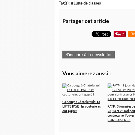
Tag(s) :
#Lutte de classes
Partager cet article
Re
S'inscrire à la newsletter
Vous aimerez aussi :
Ca bouge à Chatellerault : La
LUTTE PAYE : les couturières
RATP : 3 journées d
ont gagné !
23, 24 et 25 mai pou
contrecarrer l’ouvert
CONCURRENCE