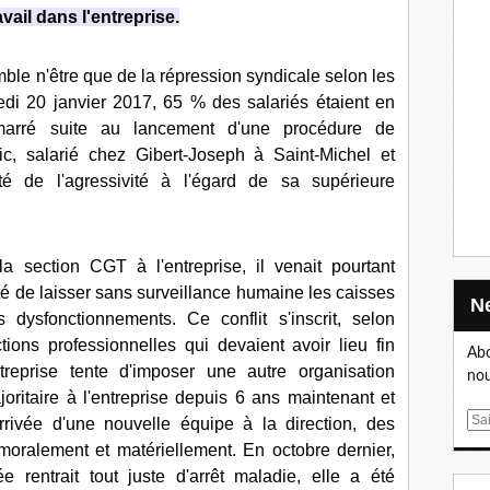
vail dans l'entreprise.
emble n'être que de la répression syndicale selon les
edi 20 janvier 2017, 65 % des salariés étaient en
arré suite au lancement d'une procédure de
ic, salarié chez Gibert-Joseph à Saint-Michel et
té de l'agressivité à l'égard de sa supérieure
a section CGT à l'entreprise, il venait pourtant
lté de laisser sans surveillance humaine les caisses
 dysfonctionnements. Ce conflit s'inscrit, selon
ions professionnelles qui devaient avoir lieu fin
Abo
treprise tente d'imposer une autre organisation
nou
oritaire à l'entreprise depuis 6 ans maintenant et
E
arrivée d'une nouvelle équipe à la direction, des
m
es moralement et matériellement. En octobre dernier,
a
e rentrait tout juste d'arrêt maladie, elle a été
i