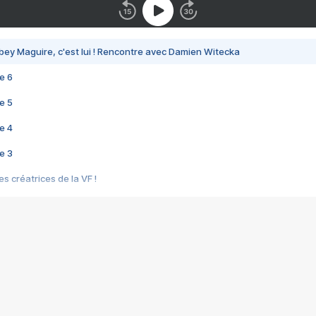
bey Maguire, c'est lui ! Rencontre avec Damien Witecka
e 6
e 5
e 4
e 3
s créatrices de la VF !
e 2
e 1
e Mektoub My Love arrive enfin ! Rencontre avec Shaïn Boumedine et Sal
i : après Toni en famille
elle réalise le bouleversant Dites lui que je l'aime