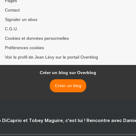
Pages
majorité de professionnels
de la politique. Certains
Contact
noms fleurent même une
époque bien lointaine... >
Signaler un abus
C.G.U.
Cookies et données personnelles
Préférences cookies
Voir le profil de Jean Lévy sur le portail Overblog
Créer un blog sur Overblog
Créer un blog
 DiCaprio et Tobey Maguire, c'est lui ! Rencontre avec Dam