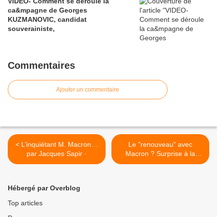
VIDEO- Comment se déroule la
ca&mpagne de Georges
KUZMANOVIC, candidat
souverainiste,
Commentaires
Ajouter un commentaire
< L’inquiétant M. Macron…
Le "renouveau" avec
par Jacques Sapir ·
Macron ? Surprise à la
lecture de la composition de
la commission d'investiture
d'En Marche : Emmanuel
Hébergé par Overblog
Macron a confié son
renouvellement pour les
Top articles
élections législatives à une