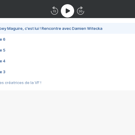
bey Maguire, c'est lui ! Rencontre avec Damien Witecka
e 6
e 5
e 4
e 3
s créatrices de la VF !
e 2
e 1
e Mektoub My Love arrive enfin ! Rencontre avec Shaïn Boumedine et Sal
i : après Toni en famille