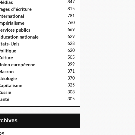
847
Médias
815
ages d"écriture
781
nternational
760
mpérialisme
669
ervices publics
629
ducation nationale
628
tats-Unis
620
olitique
505
ulture
399
nion européenne
371
Macron
370
déologie
325
apitalisme
308
ussie
305
anté
Archives
25