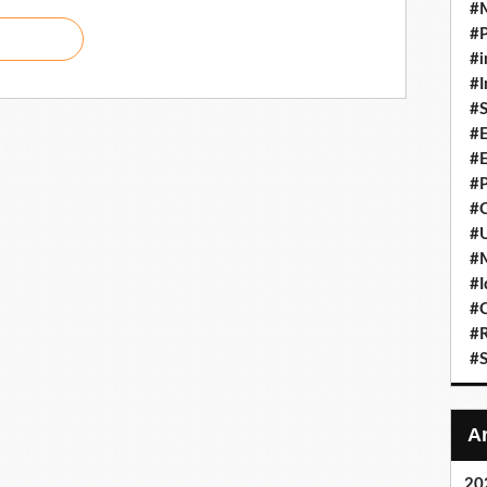
#
#P
#i
#I
#S
#E
#E
#P
#C
#U
#
#I
#C
#R
#S
20