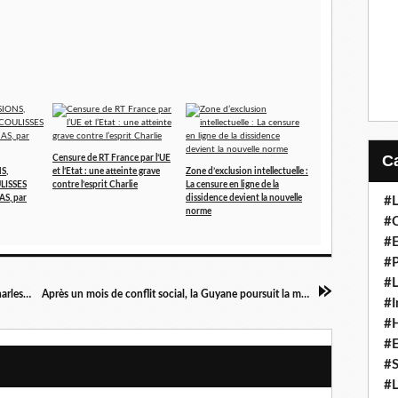
Censure de RT France par l’UE
S,
et l’Etat : une atteinte grave
Zone d’exclusion intellectuelle :
LISSES
contre l’esprit Charlie
La censure en ligne de la
S, par
dissidence devient la nouvelle
#L
norme
#C
#
#P
#L
La CFDT ne fait pas de politique…mais…par Charles Hoareau
Après un mois de conflit social, la Guyane poursuit la mobilisation
#I
#H
#
#S
#L