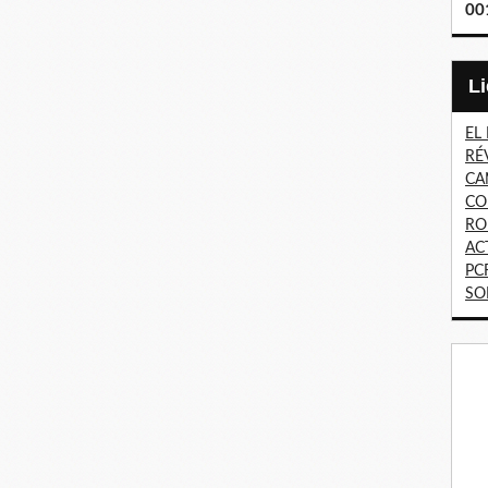
00
EL
RÉ
CA
CO
RO
AC
PC
SO