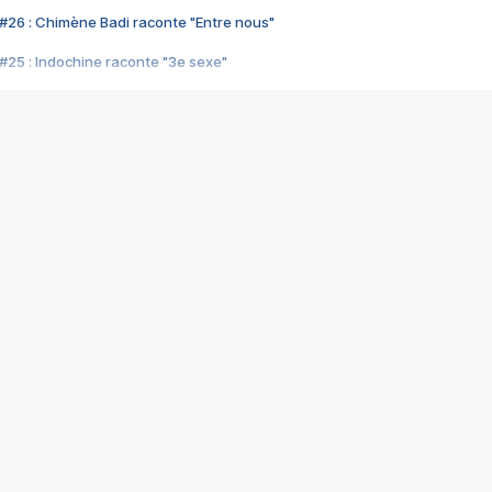
#26 : Chimène Badi raconte "Entre nous"
#25 : Indochine raconte "3e sexe"
#24 : Zaho raconte "C'est chelou"
#23 : Patrick Bruel raconte "Au café des délices"
#22 : Kyo raconte "Le chemin"
#21 : Nolwenn Leroy raconte "Cassé"
#20 : Patrick Hernandez raconte "Born to be alive"
#19 : Lorie raconte "Près de moi"
#18 : Michael Jones raconte "A nos actes manqués" (avec Jean-Jacque
#17 : Khaled raconte "Aïcha"
#16 : Corneille raconte "Parce qu'on vient de loin"
#15 : Indochine raconte "L'aventurier"