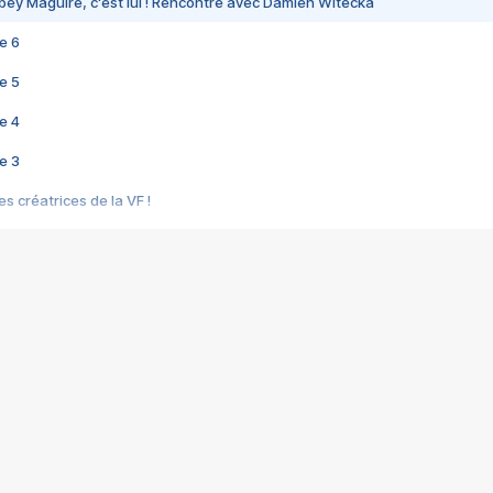
bey Maguire, c'est lui ! Rencontre avec Damien Witecka
e 6
e 5
e 4
e 3
s créatrices de la VF !
e 2
e 1
e Mektoub My Love arrive enfin ! Rencontre avec Shaïn Boumedine et Sal
i : après Toni en famille
elle réalise le bouleversant Dites lui que je l'aime
ais ! Rencontre autour de Vie privée de Rebecca Zlotowski
 de Marguerite, Grave... Rencontre avec Ella Rumpf