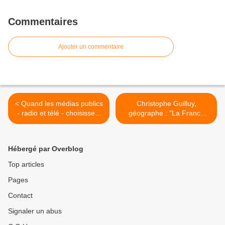
Commentaires
Ajouter un commentaire
< Quand les médias publics
Christophe Guilluy,
- radio et télé - choisissent
géographe : "La France
le camp de la banque
d’en haut, celle de la
Rothschild et de son
mondialisation heureuse, a
candidat.; par Jean LEVY
trouvé son candidat,
Hébergé par Overblog
Macron. >
Top articles
Pages
Contact
Signaler un abus