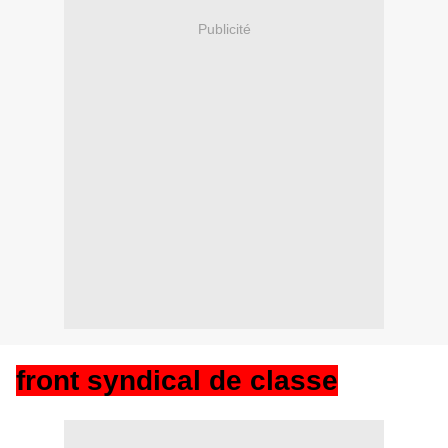
Publicité
front syndical de classe