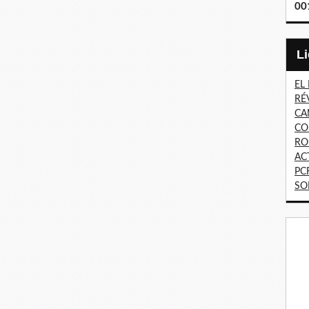
00
EL
RÉ
CA
CO
RO
AC
PC
SO