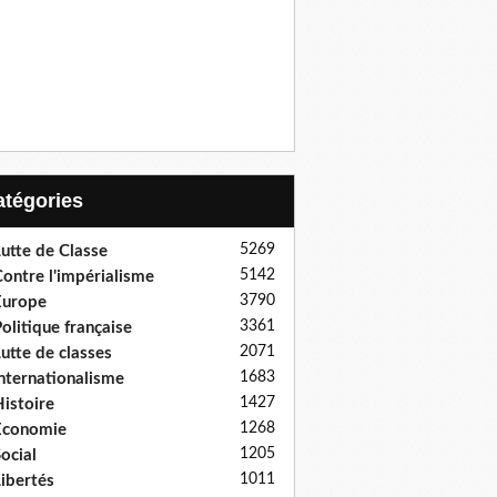
Catégories
5269
utte de Classe
5142
ontre l'impérialisme
3790
Europe
3361
olitique française
2071
utte de classes
1683
nternationalisme
1427
istoire
1268
Economie
1205
ocial
1011
ibertés