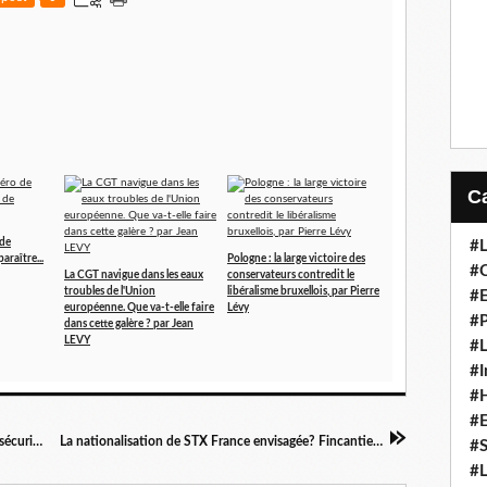
de
#L
araître...
Pologne : la large victoire des
#C
La CGT navigue dans les eaux
conservateurs contredit le
troubles de l'Union
libéralisme bruxellois, par Pierre
#
européenne. Que va-t-elle faire
Lévy
#P
dans cette galère ? par Jean
LEVY
#L
#I
#H
#
L’UE envisage de s’en remettre à Israël pour sa sécurité d’approvisionnement en gaz
La nationalisation de STX France envisagée? Fincantieri compte malgré tout l'acquérir
#S
#L