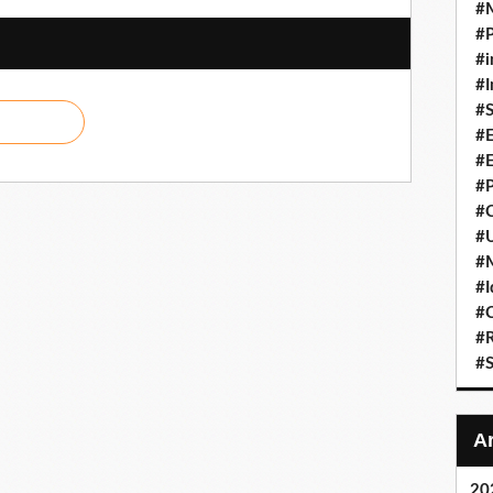
#
#P
#i
#I
#S
#E
#E
#P
#C
#U
#
#I
#C
#R
#S
20