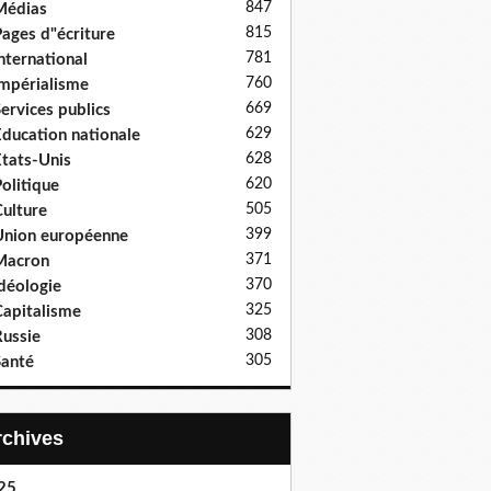
847
Médias
815
ages d"écriture
781
nternational
760
mpérialisme
669
ervices publics
629
ducation nationale
628
tats-Unis
620
olitique
505
ulture
399
nion européenne
371
Macron
370
déologie
325
apitalisme
308
ussie
305
anté
Archives
25