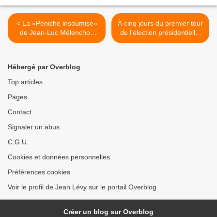
< La «Péniche insoumise»
À cinq jours du premier tour
de Jean-Luc Mélenchon
de l’élection présidentielle,
parcourt l'Ile de France
Jean-Luc Mélenchon est
dans le peloton de tête. En
deux mois, le candidat de la
Hébergé par Overblog
France insoumise a connu
la plus forte progression
Top articles
dans les intentions de vote.
Pages
>
Contact
Signaler un abus
C.G.U.
Cookies et données personnelles
Préférences cookies
Voir le profil de Jean Lévy sur le portail Overblog
Créer un blog sur Overblog