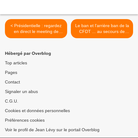
< Présidentielle : regardez
Le ban et l'arrière ban de la
en direct le meeting de
CFDT ... au secours de
Jean-Luc Mélenchon (et de
l'oligarchie ! >
ses hologrammes)
Hébergé par Overblog
Top articles
Pages
Contact
Signaler un abus
C.G.U.
Cookies et données personnelles
Préférences cookies
Voir le profil de Jean Lévy sur le portail Overblog