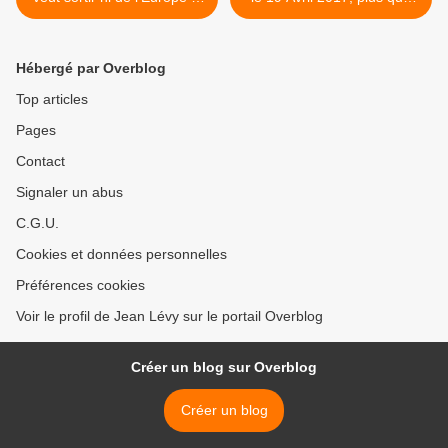
de l'euro.. : une déclaration
jamais un pouvoir toujours
qui pose problème... par
plus au service du patronat
Jean LEVY
>
Hébergé par Overblog
Top articles
Pages
Contact
Signaler un abus
C.G.U.
Cookies et données personnelles
Préférences cookies
Voir le profil de Jean Lévy sur le portail Overblog
Créer un blog sur Overblog
Créer un blog