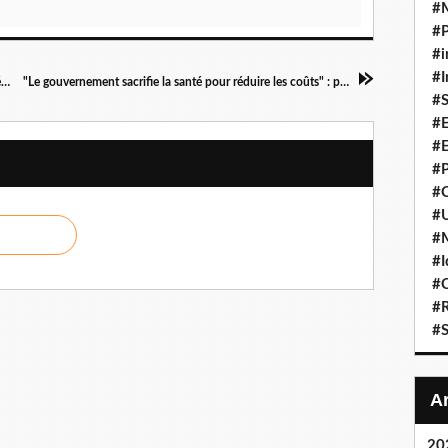
#
#P
#i
#I
Quelle est la situation au VENEZUELA ? Conférence à Paris le 11 avril 2017 (VIDEO)
"Le gouvernement sacrifie la santé pour réduire les coûts" : pourquoi les internes en médecine sont en colère
#S
#E
#E
#P
#C
#U
#
#I
#C
#R
#S
20