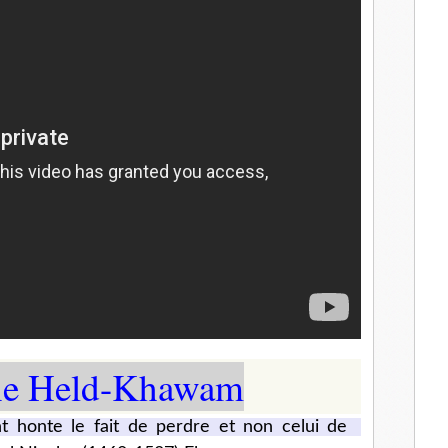
l
ane Held-Khawam
t honte le fait de perdre et non celui de