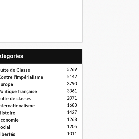
Catégories
5269
utte de Classe
5142
ontre l'impérialisme
3790
Europe
3361
olitique française
2071
utte de classes
1683
nternationalisme
1427
istoire
1268
Economie
1205
ocial
1011
ibertés