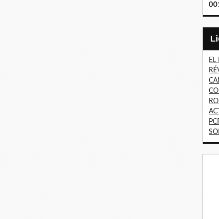
00
EL
RÉ
CA
CO
RO
AC
PC
SO