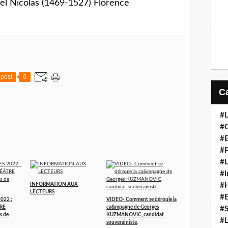
vel Nicolas (1469-1527) Florence
post
0
#L
#C
#
#P
#L
#I
#H
INFORMATION AUX
LECTEURS
#
022 :
VIDEO- Comment se déroule la
RE
ca&mpagne de Georges
#S
s de
KUZMANOVIC, candidat
#L
souverainiste,