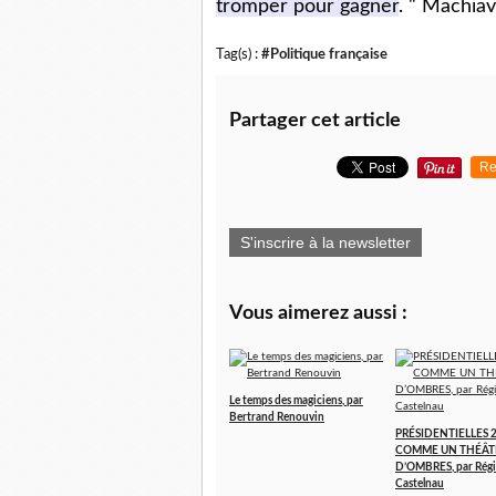
tromper pour gagner
. " Machia
Tag(s) :
#Politique française
Partager cet article
Re
S'inscrire à la newsletter
Vous aimerez aussi :
Le temps des magiciens, par
Bertrand Renouvin
PRÉSIDENTIELLES 2
COMME UN THÉÂT
D’OMBRES, par Régi
Castelnau