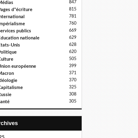
847
Médias
815
ages d"écriture
781
nternational
760
mpérialisme
669
ervices publics
629
ducation nationale
628
tats-Unis
620
olitique
505
ulture
399
nion européenne
371
Macron
370
déologie
325
apitalisme
308
ussie
305
anté
Archives
25