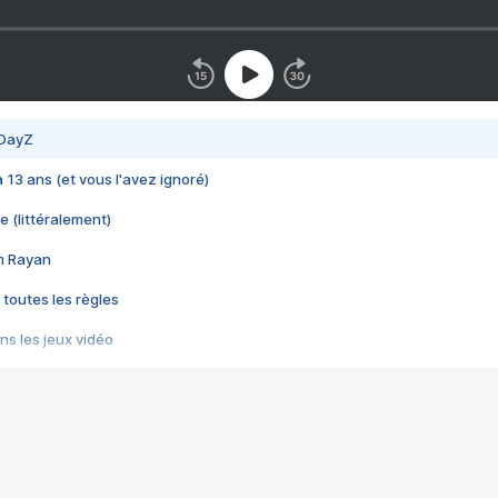
 DayZ
 a 13 ans (et vous l'avez ignoré)
e (littéralement)
im Rayan
 toutes les règles
s les jeux vidéo
us choquant de Rockstar ? - Le scandale BULLY
e plus moche de Steam
du RÊVE tourne au CAUCHEMAR