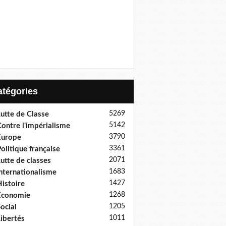
Catégories
5269
utte de Classe
5142
ontre l'impérialisme
3790
Europe
3361
olitique française
2071
utte de classes
1683
nternationalisme
1427
istoire
1268
Economie
1205
ocial
1011
ibertés