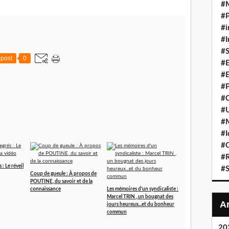
#
#P
#i
#I
#S
post
0
#E
#E
#P
#C
#U
#
#I
#C
#R
 : Le réveil
#S
Coup de gueule : À propos de
POUTINE, du savoir et de la
connaissance
Les mémoires d'un syndicaliste :
Marcel TRIN , un bougnat des
jours heureux...et du bonheur
commun
20