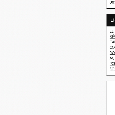
00
EL
RÉ
CA
CO
RO
AC
PC
SO