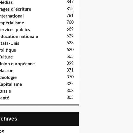
847
Médias
815
ages d"écriture
781
nternational
760
mpérialisme
669
ervices publics
629
ducation nationale
628
tats-Unis
620
olitique
505
ulture
399
nion européenne
371
Macron
370
déologie
325
apitalisme
308
ussie
305
anté
Archives
25