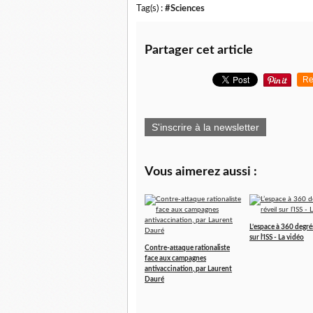
Tag(s) :
#Sciences
Partager cet article
Re
S'inscrire à la newsletter
Vous aimerez aussi :
L’espace à 360 degrés
sur l’ISS - La vidéo
Contre-attaque rationaliste
face aux campagnes
antivaccination, par Laurent
Dauré