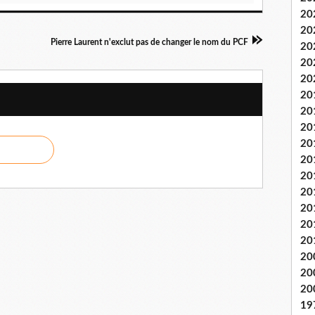
20
20
Pierre Laurent n'exclut pas de changer le nom du PCF
20
20
20
20
20
20
20
20
20
20
20
20
20
20
20
20
19