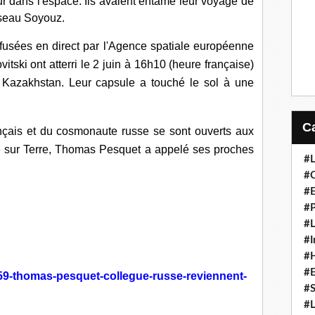
r dans l'espace. Ils avaient entamé leur voyage de
isseau Soyouz.
usées en direct par l'Agence spatiale européenne
ski ont atterri le 2 juin à 16h10 (heure française)
Kazakhstan. Leur capsule a touché le sol à une
ançais et du cosmonaute russe se sont ouverts aux
é sur Terre, Thomas Pesquet a appelé ses proches
#L
#C
#
#P
#L
#I
#H
#
9159-thomas-pesquet-collegue-russe-reviennent-
#S
#L