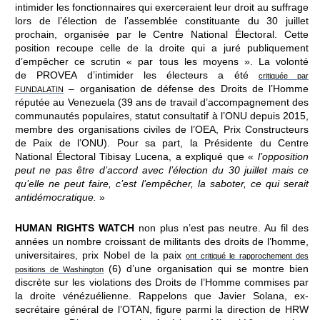
intimider les fonctionnaires qui exerceraient leur droit au suffrage
lors de l’élection de l’assemblée constituante du 30 juillet
prochain, organisée par le Centre National Électoral. Cette
position recoupe celle de la droite qui a juré publiquement
d’empêcher ce scrutin « par tous les moyens ». La volonté
de PROVEA d’intimider les électeurs a été
critiquée par
– organisation de défense des Droits de l’Homme
FUNDALATIN
réputée au Venezuela (39 ans de travail d’accompagnement des
communautés populaires, statut consultatif à l’ONU depuis 2015,
membre des organisations civiles de l’OEA, Prix Constructeurs
de Paix de l’ONU). Pour sa part, la Présidente du Centre
National Électoral Tibisay Lucena, a expliqué que «
l’opposition
peut ne pas être d’accord avec l’élection du 30 juillet mais ce
qu’elle ne peut faire, c’est l’empêcher, la saboter, ce qui serait
antidémocratique.
»
HUMAN RIGHTS WATCH
non plus n’est pas neutre. Au fil des
années un nombre croissant de militants des droits de l’homme,
universitaires, prix Nobel de la paix
ont critiqué le rapprochement des
(6) d’une organisation qui se montre bien
positions de Washington
discrète sur les violations des Droits de l’Homme commises par
la droite vénézuélienne. Rappelons que Javier Solana, ex-
secrétaire général de l’OTAN, figure parmi la direction de HRW