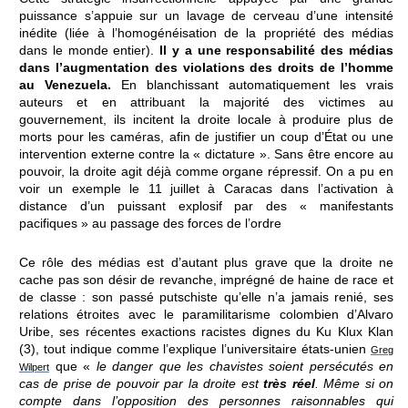
puissance s’appuie sur un lavage de cerveau d’une intensité
inédite (liée à l’homogénéisation de la propriété des médias
dans le monde entier).
Il y a une responsabilité des médias
dans l’augmentation des violations des droits de l’homme
au Venezuela.
En blanchissant automatiquement les vrais
auteurs et en attribuant la majorité des victimes au
gouvernement, ils incitent la droite locale à produire plus de
morts pour les caméras, afin de justifier un coup d’État ou une
intervention externe contre la « dictature ». Sans être encore au
pouvoir, la droite agit déjà comme organe répressif. On a pu en
voir un exemple le 11 juillet à Caracas dans l’activation à
distance d’un puissant explosif par des « manifestants
pacifiques » au passage des forces de l’ordre
Ce rôle des médias est d’autant plus grave que la droite ne
cache pas son désir de revanche, imprégné de haine de race et
de classe : son passé putschiste qu’elle n’a jamais renié, ses
relations étroites avec le paramilitarisme colombien d’Alvaro
Uribe, ses récentes exactions racistes dignes du Ku Klux Klan
(3), tout indique comme l’explique l’universitaire états-unien
Greg
que «
le danger que les chavistes soient persécutés en
Wilpert
cas de prise de pouvoir par la droite est
très réel
. Même si on
compte dans l’opposition des personnes raisonnables qui