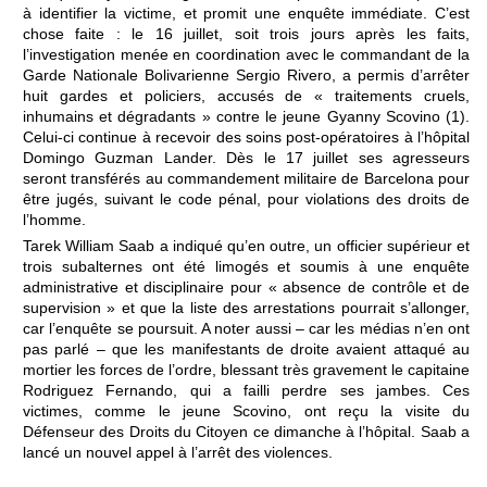
à identifier la victime, et promit une enquête immédiate. C’est
chose faite : le 16 juillet, soit trois jours après les faits,
l’investigation menée en coordination avec le commandant de la
Garde Nationale Bolivarienne Sergio Rivero, a permis d’arrêter
huit gardes et policiers, accusés de « traitements cruels,
inhumains et dégradants » contre le jeune Gyanny Scovino (1).
Celui-ci continue à recevoir des soins post-opératoires à l’hôpital
Domingo Guzman Lander. Dès le 17 juillet ses agresseurs
seront transférés au commandement militaire de Barcelona pour
être jugés, suivant le code pénal, pour violations des droits de
l’homme.
Tarek William Saab a indiqué qu’en outre, un officier supérieur et
trois subalternes ont été limogés et soumis à une enquête
administrative et disciplinaire pour « absence de contrôle et de
supervision » et que la liste des arrestations pourrait s’allonger,
car l’enquête se poursuit. A noter aussi – car les médias n’en ont
pas parlé – que les manifestants de droite avaient attaqué au
mortier les forces de l’ordre, blessant très gravement le capitaine
Rodriguez Fernando, qui a failli perdre ses jambes. Ces
victimes, comme le jeune Scovino, ont reçu la visite du
Défenseur des Droits du Citoyen ce dimanche à l’hôpital. Saab a
lancé un nouvel appel à l’arrêt des violences.