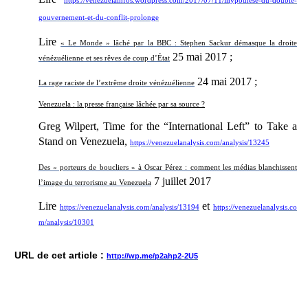
https://venezuelainfos.wordpress.com/2017/07/11/lhypothese-du-double-
gouvernement-et-du-conflit-prolonge
Lire
« Le Monde » lâché par la BBC : Stephen Sackur démasque la droite
25 mai 2017 ;
vénézuélienne et ses rêves de coup d’État
24 mai 2017 ;
La rage raciste de l’extrême droite vénézuélienne
Venezuela : la presse française lâchée par sa source ?
Greg Wilpert, Time for the “International Left” to Take a
Stand on Venezuela,
https://venezuelanalysis.com/analysis/13245
Des « porteurs de boucliers » à Oscar Pérez : comment les médias blanchissent
7 juillet 2017
l’image du terrorisme au Venezuela
Lire
et
https://venezuelanalysis.com/analysis/13194
https://venezuelanalysis.co
m/analysis/10301
URL de cet article :
http://wp.me/p2ahp2-2U5