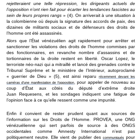
rejetteraient une telle répression, les dirigeants actuels de
l’opposition n’ont rien fait pour écarter les tendances fascistes au
sein de leurs propres rangs
» (4). On arriverait à une situation à
la colombienne où depuis la signature des accords de paix, des
dizaines de militants sociaux et de défenseurs des droits de
l’homme ont été assassinés.
Alors que l’État vénézuélien agit rapidement pour arrêter et
sanctionner les violations des droits de l’homme commises par
des fonctionnaires, en revanche nombre d’assassins et de
tortionnaires de la droite restent en liberté. Oscar Lopez, le
terroriste néo-nazi qui a mitraillé et lancé des grenades contre le
Tribunal Suprême et le ministère de l’Intérieur, autoproclamé
« guerrier de Dieu » (5), est ainsi reparu
récemment devant les
, pour appeler de nouveau au
caméras d’une manifestation de l’opposition
coup d’État aux côtés du député d’extrême droite
Juan Requesens, et les sondages indiquent une fatigue de
l’opinion face à ce qu’elle ressent comme une impunité.
Enfin il convient de rester prudent quant aux sources de
l’information sur les Droits de l’Homme. PROVEA, une ONG
vénézuélienne qui sert parfois de source à des ONGS
occidentales comme Amnesty International n’est pas
politiquement neutre. Elle vient de publier des
pour
communiqués