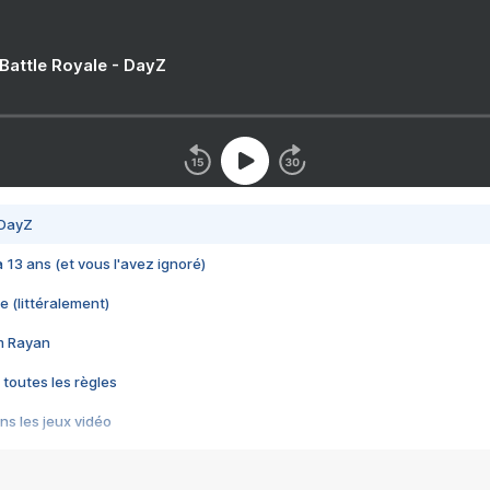
 Battle Royale - DayZ
 DayZ
 a 13 ans (et vous l'avez ignoré)
e (littéralement)
im Rayan
 toutes les règles
s les jeux vidéo
us choquant de Rockstar ? - Le scandale BULLY