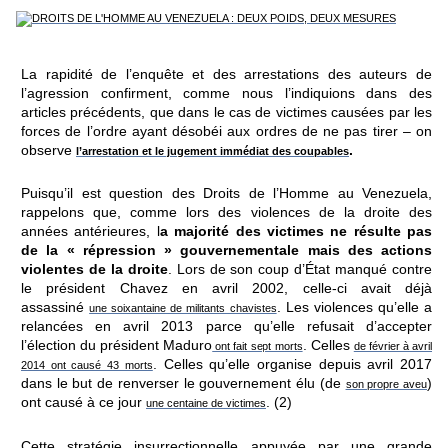
La rapidité de l’enquête et des arrestations des auteurs de
l’agression confirment, comme nous l’indiquions dans des
articles précédents, que dans le cas de victimes causées par les
forces de l’ordre ayant désobéi aux ordres de ne pas tirer – on
observe
.
l’arrestation et le jugement immédiat des coupables
Puisqu’il est question des Droits de l’Homme au Venezuela,
rappelons que, comme lors des violences de la droite des
années antérieures, l
a majorité des victimes ne résulte pas
de la « répression » gouvernementale mais des actions
violentes de la droite
. Lors de son coup d’État manqué contre
le président Chavez en avril 2002, celle-ci avait déjà
assassiné
. Les violences qu’elle a
une soixantaine de militants chavistes
relancées en avril 2013 parce qu’elle refusait d’accepter
l’élection du président Maduro
. Celles
ont fait sept morts
de février à avril
. Celles qu’elle organise depuis avril 2017
2014 ont causé 43 morts
dans le but de renverser le gouvernement élu (de
)
son propre aveu
ont causé à ce jour
. (2)
une centaine de victimes
Cette stratégie insurrectionnelle appuyée par une grande