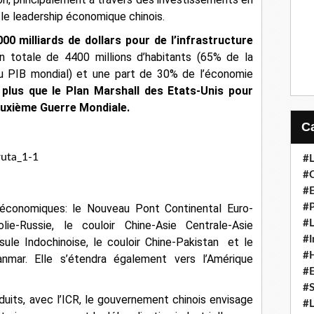
r le leadership économique chinois.
00 milliards de dollars pour de l’infrastructure
on totale de 4400 millions d’habitants (65% de la
du PIB mondial) et une part de 30% de l’économie
 plus que le Plan Marshall des Etats-Unis pour
euxième Guerre Mondiale.
#L
#C
#
#P
 économiques
: le Nouveau Pont Continental Euro-
#L
olie-Russie, le couloir Chine-Asie Centrale-Asie
#I
sule Indochinoise, le couloir Chine-Pakistan et le
#H
anmar. Elle s’étendra également vers l’Amérique
#
#S
duits, avec l’ICR, le gouvernement chinois envisage
#L