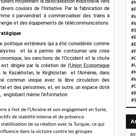
riers moyennant la délocalisation industrielle vers
#
ivers couloirs de l’Initiative. Par la fabrication de
#P
mme il parviendrait à commercialiser des trains à
#i
énergie et des équipements de télécommunications.
#I
#S
ratégique
#E
e politique extérieure qui
a été considérée comme
#E
nalystes
et lui a permis de contourner une crise
#P
onomique, les sanctions de l’Occident et la chute
#C
 est dirigée par la création de
l’Union Economique
#U
, le Kazakhstan, le Kirghizistan et l’Arménie, dans
#
#I
ché commun unique avec la libre circulation des
#C
tal et des personnes, et, en outre, un espace doté
#R
ve, englobant même l’information.
#S
erre à l’est de l’Ukraine et son engagement en Syrie,
ctifs de stabilité interne et de présence
stabilisation de sa relation avec la Turquie, ce qui
influence dans la victoire contre les groupes
20