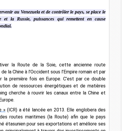
l
ervenir au Venezuela et de contrôler le pays, se place le
e et la Russie, puissances qui remettent en cause
ndial.
iver la Route de la Soie, cette ancienne route
de la Chine à l’Occident sous l’Empire romain et par
our la première fois en Europe. C’est par ce double
bution de ressources énergétiques et de matières
ing cherche à rouvrir les canaux entre la Chine et
’Europe.
e »
(ICR) a été lancée en 2013. Elle englobera des
 des routes maritimes (la Route) afin que le pays
é étasunien pour ses exportations et améliore ses
on, principalement à travers des investissements en