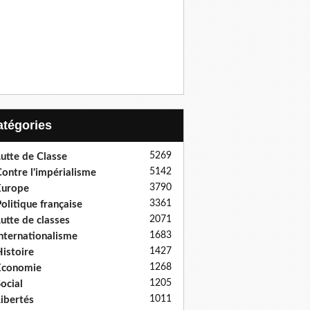
Catégories
5269
utte de Classe
5142
ontre l'impérialisme
3790
Europe
3361
olitique française
2071
utte de classes
1683
nternationalisme
1427
istoire
1268
Economie
1205
ocial
1011
ibertés