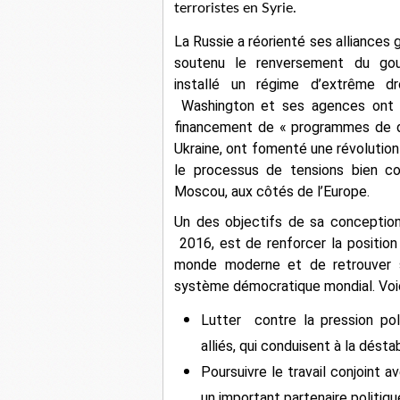
terroristes en Syrie.
La Russie a réorienté ses alliances
soutenu le renversement du gou
installé un régime d’extrême dr
Washington et ses agences ont po
financement de « programmes de di
Ukraine, ont fomenté une révolution
le processus de tensions bien c
Moscou, aux côtés de l’Europe.
Un des objectifs de sa
conception
2016, est de renforcer la positio
monde moderne et de retrouver so
système démocratique mondial. Voici
Lutter contre la pression pol
alliés, qui conduisent à la désta
Poursuivre le travail conjoint a
un important partenaire politiq