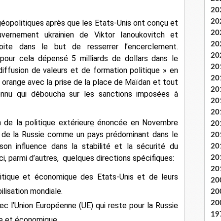
20
20
 géopolitiques après que les Etats-Unis ont conçu et
20
vernement ukrainien de Viktor Ianoukovitch et
20
oite dans le but de resserrer l’encerclement.
20
ur cela dépensé 5 milliards de dollars dans le
20
ffusion de valeurs et de formation politique » en
20
 orange avec la prise de la place de Maïdan et tout
20
onnu qui déboucha sur les sanctions imposées à
20
20
 de la politique extérieur
e
énoncée en Novembre
20
n de la Russie comme un pays prédominant dans le
20
n influence dans la stabilité et la sécurité du
20
, parmi d’autres, quelques directions spécifiques:
20
20
itique et économique des Etats-Unis et de leurs
20
bilisation mondiale.
20
20
vec l’Union Européenne (UE) qui reste pour la Russie
19
ue et économique.