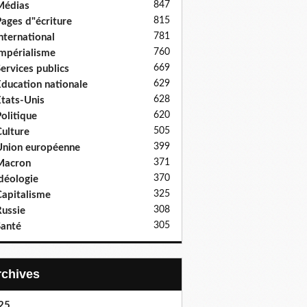
847
Médias
815
ages d"écriture
781
nternational
760
mpérialisme
669
ervices publics
629
ducation nationale
628
tats-Unis
620
olitique
505
ulture
399
nion européenne
371
Macron
370
déologie
325
apitalisme
308
ussie
305
anté
Archives
25