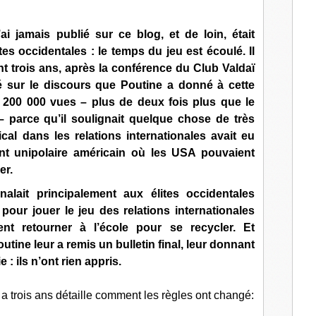
l
’ai jamais publié sur ce blog, et de loin, était
tes occidentales : le temps du jeu est écoulé
. Il
nt trois ans, après la conférence du Club Valdaï
asé sur le discours que Poutine a donné à cette
de 200 000 vues – plus de deux fois plus que le
– parce qu’il soulignait quelque chose de très
ical dans les relations internationales avait eu
nt unipolaire américain où les USA pouvaient
er.
alait principalement aux élites occidentales
s pour jouer le jeu des relations internationales
ient retourner à l’école pour se recycler. Et
utine leur a remis un bulletin final, leur donnant
: ils n’ont rien appris.
 y a trois ans détaille comment les règles ont changé: