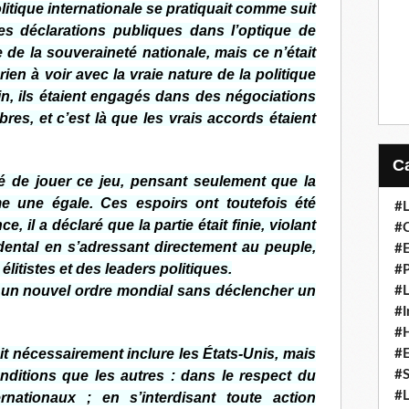
litique internationale se pratiquait comme suit
 des déclarations publiques dans l’optique de
e de la souveraineté nationale, mais ce n’était
rien à voir avec la vraie nature de la politique
in, ils étaient engagés dans des négociations
res, et c’est là que les vrais accords étaient
é de jouer ce jeu, pensant seulement que la
me une égale. Ces espoirs ont toutefois été
#L
e, il a déclaré que la partie était finie, violant
#C
dental en s’adressant directement au peuple,
#
élitistes et des leaders politiques.
#P
r un nouvel ordre mondial sans déclencher un
#L
#I
#H
t nécessairement inclure les États-Unis, mais
#
#S
itions que les autres : dans le respect du
#L
rnationaux ; en s’interdisant toute action