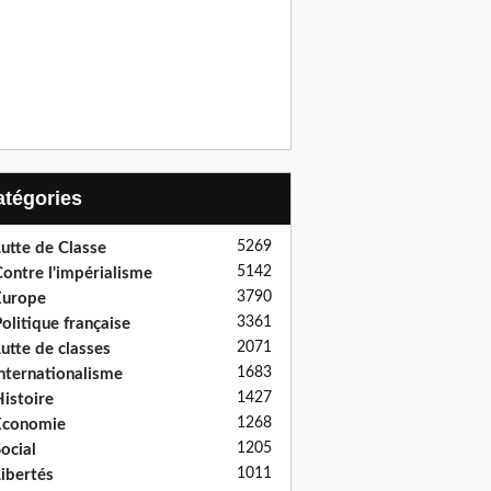
Catégories
5269
utte de Classe
5142
ontre l'impérialisme
3790
Europe
3361
olitique française
2071
utte de classes
1683
nternationalisme
1427
istoire
1268
Economie
1205
ocial
1011
ibertés