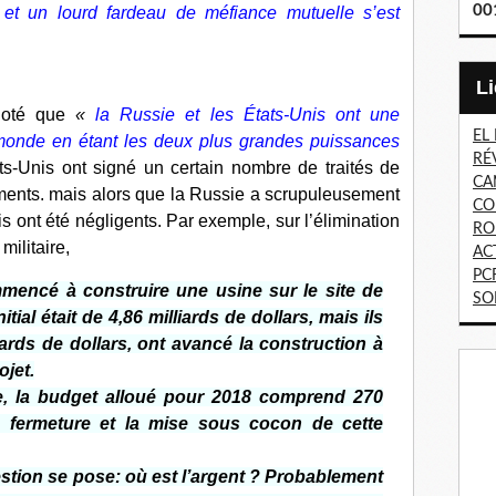
00
t un lourd fardeau de méfiance mutuelle s’est
 noté que
«
la Russie et les États-Unis ont une
EL
 monde en étant les deux plus grandes puissances
RÉ
s-Unis ont signé un certain nombre de traités de
CA
ements. mais alors que la Russie a scrupuleusement
CO
is ont été négligents. Par exemple, sur l’élimination
RO
militaire,
AC
PC
mencé à construire une usine sur le site de
SO
ial était de 4,86 milliards de dollars, mais ils
ards de dollars, ont avancé la construction à
ojet.
e, la budget alloué pour 2018 comprend 270
la fermeture et la mise sous cocon de cette
tion se pose: où est l’argent ? Probablement