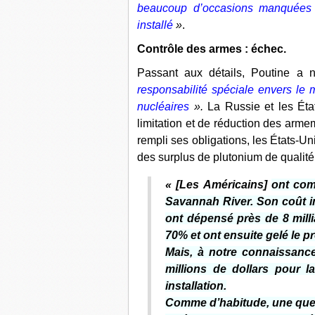
beaucoup d’occasions manquées e
installé
»
.
Contrôle des armes : échec.
Passant aux détails, Poutine a
responsabilité spéciale envers le
nucléaires
».
La Russie et les État
limitation et de réduction des arm
rempli ses obligations, les États-Un
des surplus de plutonium de qualité 
« [Les Américains]
ont com
Savannah River. Son coût init
ont dépensé près de 8 milli
70% et ont ensuite gelé le pr
Mais, à notre connaissanc
millions de dollars pour 
installation.
Comme d’habitude, une ques