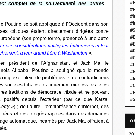
#
pect complet de la souveraineté des autres
#P
#i
#I
de Poutine se soit appliquée à l’Occident dans son
#S
es critiques étaient directement dirigées contre
#E
uropéens (son propre terme, prononcé à une autre
#E
ar des considérations politiques éphémères et leur
#P
ranchement, à leur grand frère à Washington
».
#C
ien président de l’Afghanistan, et Jack Ma, le
#U
chinois Alibaba, Poutine a souligné que le monde
#
 complexe, plein de problèmes et de contradictions
#I
des sociétés tribales pratiquement médiévales telles
#C
res traditions de démocratie tribale et ne pouvant
#R
 positifs depuis l’extérieur (par ce que Karzai
#S
Kerry »
) ; de l’autre, l’omniprésence d’Internet, des
anées et des progrès rapides dans des domaines
ssage automatique, incarnés par Jack Ma, offraient à
tés.
20