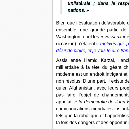
unilatérale ; dans le res
nations.
»
Bien que l’évaluation défavorable 
ensemble, une grande partie de s
Washington, dont les
« vassaux »
e
occasion) n’étaient
«
motivés que p
désir de plaire, et je vais le dire f
Assis entre Hamid Karzai, l’anc
milliardaire à la tête du géant 
moderne est un endroit intrigant et
non résolus. D’une part, il existe 
qu’en Afghanistan, avec leurs prop
pas faire l’objet de changements
appelait
« la démocratie de John 
communications mondiales instant
tels que la robotique et l’apprenti
la fois des dangers et des opportuni