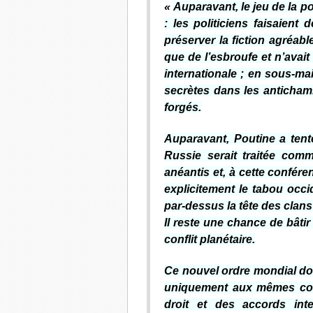
«
Auparavant, le jeu de la po
: les politiciens faisaient
préserver la fiction agréabl
que de l’esbroufe et n’avait 
internationale ; en sous-ma
secrètes dans les antichamb
forgés.
Auparavant, Poutine a tent
Russie serait traitée com
anéantis et, à cette conférenc
explicitement le tabou occi
par-dessus la tête des clans 
Il reste une chance de bâti
conflit planétaire.
Ce nouvel ordre mondial doi
uniquement aux mêmes cond
droit et des accords inte