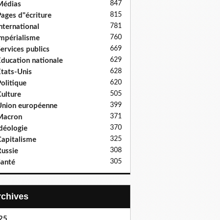
847
Médias
815
ages d"écriture
781
nternational
760
mpérialisme
669
ervices publics
629
ducation nationale
628
tats-Unis
620
olitique
505
ulture
399
nion européenne
371
Macron
370
déologie
325
apitalisme
308
ussie
305
anté
Archives
25