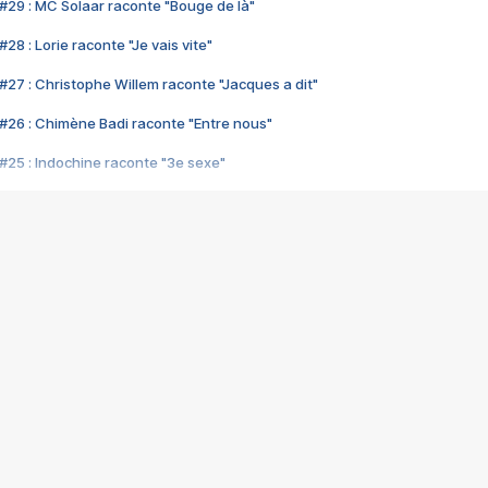
#29 : MC Solaar raconte "Bouge de là"
28 : Lorie raconte "Je vais vite"
#27 : Christophe Willem raconte "Jacques a dit"
#26 : Chimène Badi raconte "Entre nous"
#25 : Indochine raconte "3e sexe"
#24 : Zaho raconte "C'est chelou"
#23 : Patrick Bruel raconte "Au café des délices"
#22 : Kyo raconte "Le chemin"
#21 : Nolwenn Leroy raconte "Cassé"
#20 : Patrick Hernandez raconte "Born to be alive"
#19 : Lorie raconte "Près de moi"
#18 : Michael Jones raconte "A nos actes manqués" (avec Jean-Jacque
#17 : Khaled raconte "Aïcha"