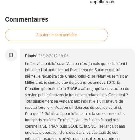
Commentaires
Ajouter un commentaire
D
Dionisi
26/12/2017 19:08
Le "service public" sous Macron n'est jamais que celui dont il
hérita de Hollande, lequel l'avait reçu de Sarkozy qui, lui-
même, le récupérait de Chirac, celui-ci se l'étant vu remis par
Mitterrand. je signale que déjà dans les années 1970, la
Direction générale de la SNCF avait engagé la destruction du
service public à travers le fret des marchandises. Comment ?
Tout simplement en vendant aux industriels utilisateurs du
réseau ferré le km/wagon en-dessous du coût de celui-ci.
Pourquoi ? Soi disant pour lutter contre la concurrence des
transports routiers. En réalité, via des filiales financières
comme la SERNAM puis GEODIS, la SNCF se lançait dans
une vaste opération d'entrées dans les capitaux de ces
mêmes transporteurs privés pour, ensuite, en prendre le