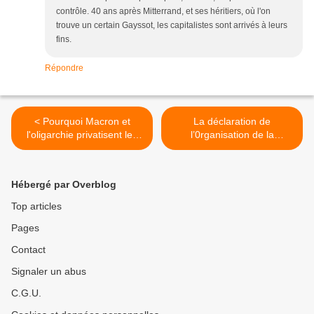
contrôle. 40 ans après Mitterrand, et ses héritiers, où l'on
trouve un certain Gayssot, les capitalistes sont arrivés à leurs
fins.
Répondre
< Pourquoi Macron et
La déclaration de
l'oligarchie privatisent les
l’0rganisation de la
services publics ? Pour
Coopération Islamique
PRIVER le public des
(OCI) permet à la Russie de
avantages du service
diriger la solution des deux
Hébergé par Overblog
États >
Top articles
Pages
Contact
Signaler un abus
C.G.U.