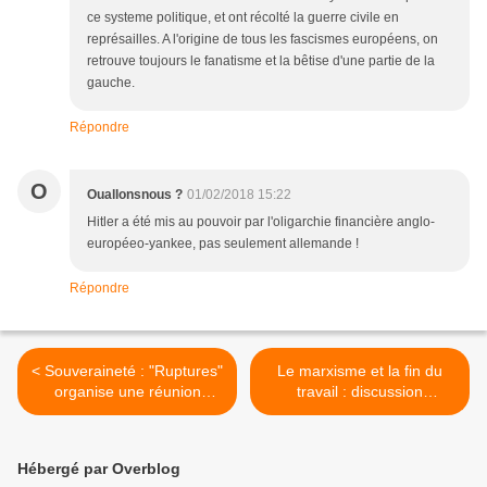
ce systeme politique, et ont récolté la guerre civile en
représailles. A l'origine de tous les fascismes européens, on
retrouve toujours le fanatisme et la bêtise d'une partie de la
gauche.
Répondre
O
Ouallonsnous ?
01/02/2018 15:22
Hitler a été mis au pouvoir par l'oligarchie financière anglo-
européeo-yankee, pas seulement allemande !
Répondre
< Souveraineté : "Ruptures"
Le marxisme et la fin du
organise une réunion
travail : discussion
publique le 9 février 2018 à
Luniterre/Gilles Questiaux >
l’ENS
Hébergé par Overblog