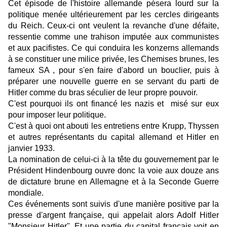
Cet épisode de l'histoire allemande pèsera lourd sur la
politique menée ultérieurement par les cercles dirigeants
du Reich. Ceux-ci ont veulent la revanche d'une défaite,
ressentie comme une trahison imputée aux communistes
et aux pacifistes. Ce qui conduira les konzerns allemands
à se constituer une milice privée, les Chemises brunes, les
fameux SA , pour s'en faire d'abord un bouclier, puis à
préparer une nouvelle guerre en se servant du parti de
Hitler comme du bras séculier de leur propre pouvoir.
C'est pourquoi ils ont financé les nazis et misé sur eux
pour imposer leur politique.
C'est à quoi ont abouti les entretiens entre Krupp, Thyssen
et autres représentants du capital allemand et Hitler en
janvier 1933.
La nomination de celui-ci à la tête du gouvernement par le
Président Hindenbourg ouvre donc la voie aux douze ans
de dictature brune en Allemagne et à la Seconde Guerre
mondiale.
Ces événements sont suivis d'une manière positive par la
presse d'argent française, qui appelait alors Adolf Hitler
"Monsieur Hitler". Et une partie du capital français voit en