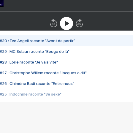
#30 : Eve Angeli raconte "Avant de partir"
#29 : MC Solaar raconte "Bouge de là"
28 : Lorie raconte "Je vais vite"
#27 : Christophe Willem raconte "Jacques a dit"
#26 : Chimène Badi raconte "Entre nous"
#25 : Indochine raconte "3e sexe"
#24 : Zaho raconte "C'est chelou"
#23 : Patrick Bruel raconte "Au café des délices"
#22 : Kyo raconte "Le chemin"