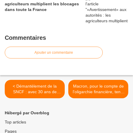
agriculteurs multiplient les blocages
dans toute la France
Commentaires
Ajouter un commentaire
< Démantèlement de la
Macron, pour le compte de
SNCF : avec 30 ans de
l'oligarchie financière, tente
retard, Macron va-t-il
de diviser les victimes de sa
répéter les mêmes erreurs
politique pour que celle-ci
que les Britanniques ?
gagne la guerre de classe à
Hébergé par Overblog
son profit >
Top articles
Pages