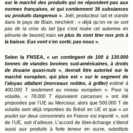
sur le marché des produits qui ne répondent pas aux
normes françaises, et qui contiennent 36 substances
ou produits dangereux
»
. Joël, producteur lait et viande
dans le pays de Blain, renchérit : «
déjà qu’on ne se sort
pas de la crise du lait
[
qui s’est muée cet automne en
pénurie de beurre
]
mais e
n plus ils vont tirer nos prix à
la baisse. Eux vont s’en sortir, pas nous
».
Selon la FNSEA, «
un contingent de 100 à 130.000
tonnes de viandes bovines sud-américaines, à droits
de douane quasi-nuls
», devrait être autorisé sur le
marché européen, qui plus est «
sur le segment de
l’aloyau allaitant (morceaux nobles, à griller)
estimé à
400.000 T seulement au niveau européen
». Pour la
volaille,
« 78.000 T équivalent carcasses
» ont été
proposées par l’UE au Mercosur, alors que 500.000 T de
volaille sont déjà importées du Brésil en UE et que «
un
poulet sur deux consommés en France est importé
», soit
de l’UE, soit d’ailleurs. L’accord de libre-échange s’étend
aussi aux produits à forte teneur en sucre, substituts