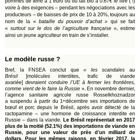
pommes de terre à 1 euro ou du lait bio à 0.67€ le litre ( !)
voire à des exigences – pendant les négociations avec les
producteurs – de baisses de prix de 10 à 20%, toujours au
nom de la «
bataille du pouvoir d’achat »
qui se fait
«
surtout sur le dos de l’agriculture française
», estime
ainsi un jeune agriculteur en train de s’installer.
Le modèle russe ?
Bref, la FNSEA conclut que
« les scandales au
Brésil
[molécules interdites,
trafic de viande
avariée
]
devraient conduire l’UE à fermer les frontières,
comme vient de le faire la Russie
». En novembre dernier,
l’agence sanitaire agricole russe Rosselkhoznadzor
a
suspendu à partir du 1
décembre ses importations de
er
bœuf et porc depuis le Brésil
, après avoir détecté de la
ractopamine – une hormone de croissance interdite en
Russie – dans la viande.
Le Brésil représentait en 2017
plus de la moitié (
52.1%)
des importations de viande en
Russie, pour une
valeur
de près d’un milliard de
dollars. Pour les mêmes raisons, en février 2017, la