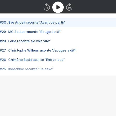
#30 : Eve Angeli raconte "Avant de partir"
#29 : MC Solaar raconte "Bouge de là"
28 : Lorie raconte "Je vais vite"
#27 : Christophe Willem raconte "Jacques a dit"
#26 : Chimène Badi raconte "Entre nous"
#25 : Indochine raconte "3e sexe"
#24 : Zaho raconte "C'est chelou"
#23 : Patrick Bruel raconte "Au café des délices"
#22 : Kyo raconte "Le chemin"
#21 : Nolwenn Leroy raconte "Cassé"
#20 : Patrick Hernandez raconte "Born to be alive"