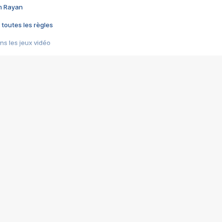
im Rayan
 toutes les règles
s les jeux vidéo
us choquant de Rockstar ? - Le scandale BULLY
e plus moche de Steam
du RÊVE tourne au CAUCHEMAR
pendant 8 heures
it… à tort
umiliés par un jeu vidéo
ire - Final Fantasy 8
ti un empire - Age of Empires
story DOFUS
tard, il crée l'un des pires jeux de tous les temps, MindsEye.