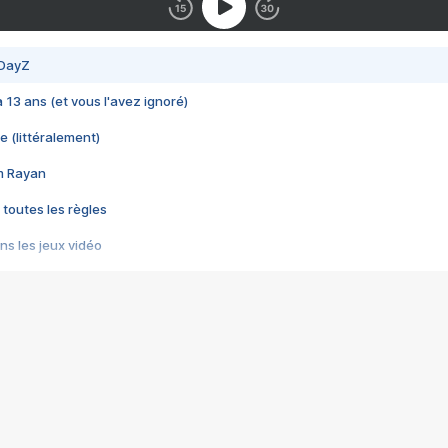
 DayZ
 a 13 ans (et vous l'avez ignoré)
e (littéralement)
im Rayan
 toutes les règles
s les jeux vidéo
us choquant de Rockstar ? - Le scandale BULLY
e plus moche de Steam
du RÊVE tourne au CAUCHEMAR
pendant 8 heures
it… à tort