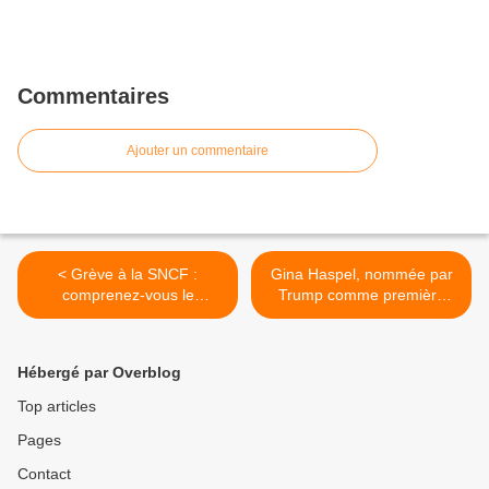
Commentaires
Ajouter un commentaire
< Grève à la SNCF :
Gina Haspel, nommée par
comprenez-vous le
Trump comme première
mouvement des cheminots
femme à diriger la CIA, a
? Répondez au sondage !
une participation directe à
la torture >
Hébergé par Overblog
Top articles
Pages
Contact