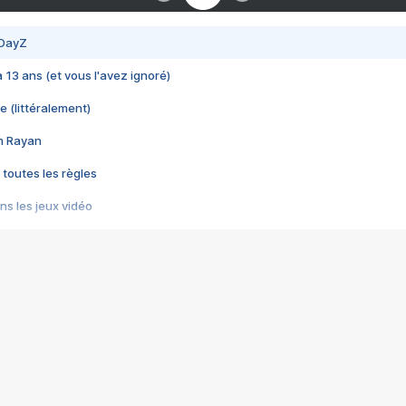
 DayZ
 a 13 ans (et vous l'avez ignoré)
e (littéralement)
im Rayan
 toutes les règles
s les jeux vidéo
us choquant de Rockstar ? - Le scandale BULLY
e plus moche de Steam
du RÊVE tourne au CAUCHEMAR
pendant 8 heures
it… à tort
umiliés par un jeu vidéo