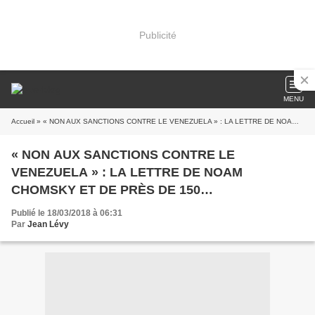
Publicité
MENU
Accueil
» « NON AUX SANCTIONS CONTRE LE VENEZUELA » : LA LETTRE DE NOAM CHOMSKY ET DE PRÈS DE 150 INTELLECTUELS ET MILITANTS ÉTATS-UNIENS ET CANADIENS
« NON AUX SANCTIONS CONTRE LE
VENEZUELA » : LA LETTRE DE NOAM
CHOMSKY ET DE PRÈS DE 150
INTELLECTUELS ET MILITANTS ÉTATS-UNIENS
Publié le 18/03/2018 à 06:31
ET CANADIENS
Par
Jean Lévy