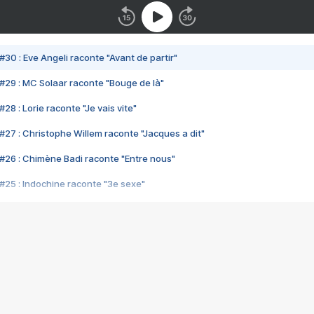
#30 : Eve Angeli raconte "Avant de partir"
#29 : MC Solaar raconte "Bouge de là"
28 : Lorie raconte "Je vais vite"
#27 : Christophe Willem raconte "Jacques a dit"
#26 : Chimène Badi raconte "Entre nous"
#25 : Indochine raconte "3e sexe"
#24 : Zaho raconte "C'est chelou"
#23 : Patrick Bruel raconte "Au café des délices"
#22 : Kyo raconte "Le chemin"
#21 : Nolwenn Leroy raconte "Cassé"
#20 : Patrick Hernandez raconte "Born to be alive"