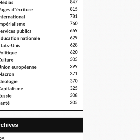
847
Médias
815
ages d"écriture
781
nternational
760
mpérialisme
669
ervices publics
629
ducation nationale
628
tats-Unis
620
olitique
505
ulture
399
nion européenne
371
Macron
370
déologie
325
apitalisme
308
ussie
305
anté
Archives
25