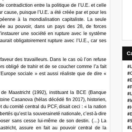
e contradiction entre la politique de l’U.E. et celle
r cause, puisque l’U.E. a été créée par et pour les
péenne à la mondialisation capitaliste. La seule
rrivée au pouvoir, dans un pays des 28, de forces
d’instaurer une société en rupture avec le système
 aurait obligatoirement rupture avec l’U.E., car ses
aveur des travailleurs. Dans le cas où l’on refuse
ors obligé de trahir et de se coucher comme l’a fait
#L
Europe sociale » est aussi réaliste que de dire «
#C
#
#P
té de Maastricht (1992), instituant la BCE (Banque
#L
toine Casanova (hélas décédé fin 2017), historien,
#I
 du comité central du PCF, disait ceci : « la nation
#H
libertés qu’est la souveraineté nationale, c’est-à-dire
#
sposer sans cesse lui-même de son destin. (…) La
#S
aastricht, assure en fait au pouvoir central de la
#L