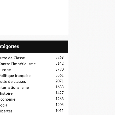
Catégories
5269
utte de Classe
5142
ontre l'impérialisme
3790
Europe
3361
olitique française
2071
utte de classes
1683
nternationalisme
1427
istoire
1268
Economie
1205
ocial
1011
ibertés