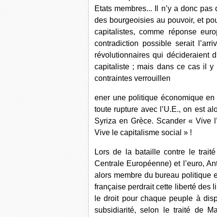
Etats membres... Il n’y a donc pas d
des bourgeoisies au pouvoir, et pou
capitalistes, comme réponse euro
contradiction possible serait l’a
révolutionnaires qui décideraient 
capitaliste ; mais dans ce cas il y
contraintes verrouillen
ener une politique économique en f
toute rupture avec l’U.E., on est al
Syriza en Grèce. Scander « Vive l’
Vive le capitalisme social » !
Lors de la bataille contre le trai
Centrale Européenne) et l’euro, An
alors membre du bureau politique et
française perdrait cette liberté des 
le droit pour chaque peuple à di
subsidiarité, selon le traité de M