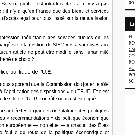
00
rvice public" est intraduisible, car il n’y a pas
e ; il n’y a qu’en France que des biens et services
t d’accès égal pour tous, basé sur la mutualisation
uppression inéluctable des services publics en les
EL
RÉ
hargées de la gestion de SIEG » et « soumises aux
CA
ucun article ne peut être modifié sans l’unanimité
CO
iberté de choix ?
RO
AC
ce politique de l’U.E.
PC
SO
 nous apprend que la Commission doit jouer le rôle
e à l’application des dispositions » du TFUE. Et c’est
ur le site de l’UPR, son rôle nous est expliqué :
ue année les « grandes orientations des politiques
es « recommandations » de politique économique
ion européenne — non élue — à chacun des États
le feuille de route de la politique économique et