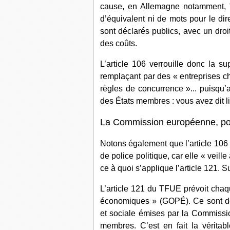
cause, en Allemagne notamment, "Se
d’équivalent ni de mots pour le dir
sont déclarés publics, avec un droi
des coûts.
L’article 106 verrouille donc la s
remplaçant par des « entreprises c
règles de concurrence »... puisqu’a
des États membres : vous avez dit l
La Commission européenne, poli
Notons également que l’article 106
de police politique, car elle « veill
ce à quoi s’applique l’article 121. S
L’article 121 du TFUE prévoit chaq
économiques » (GOPÉ). Ce sont d
et sociale émises par la Commiss
membres. C’est en fait la véritab