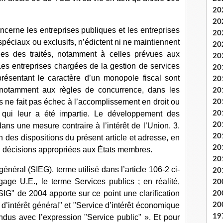
20
20
cerne les entreprises publiques et les entreprises
20
spéciaux ou exclusifs, n’édictent ni ne maintiennent
20
es des traités, notamment à celles prévues aux
20
 Les entreprises chargées de la gestion de services
20
résentant le caractère d’un monopole fiscal sont
20
 notamment aux règles de concurrence, dans les
20
es ne fait pas échec à l’accomplissement en droit ou
20
re qui leur a été impartie. Le développement des
20
20
ans une mesure contraire à l’intérêt de l’Union. 3.
20
n des dispositions du présent article et adresse, en
20
ou décisions appropriées aux États membres.
20
néral (SIEG), terme utilisé dans l’article 106-2 ci-
20
age U.E., le terme Services publics ; en réalité,
20
SIG" de 2004 apporte sur ce point une clarification
20
 d’intérêt général" et "Service d’intérêt économique
20
19
ndus avec l’expression "Service public" ». Et pour