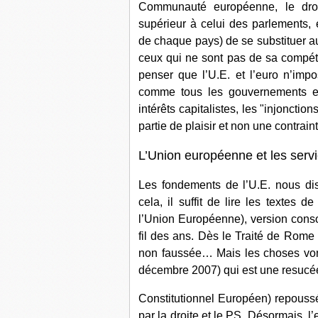
Communauté européenne, le droi
supérieur à celui des parlements, 
de chaque pays) de se substituer a
ceux qui ne sont pas de sa compéten
penser que l’U.E. et l’euro n’im
comme tous les gouvernements eu
intérêts capitalistes, les "injoncti
partie de plaisir et non une contrain
L’Union européenne et les servi
Les fondements de l’U.E. nous dise
cela, il suffit de lire les textes
l’Union Européenne), version conso
fil des ans. Dès le Traité de Rome 
non faussée… Mais les choses vont
décembre 2007) qui est une resucé
Constitutionnel Européen) repoussé
par la droite et le PS. Désormais, l’