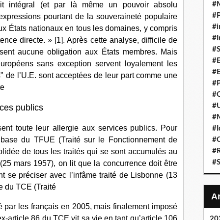
t intégral (et par là même un pouvoir absolu
#
#P
expressions pourtant de la souveraineté populaire
#i
ux États nationaux en tous les domaines, y compris
#I
ce directe. » [1]. Après cette analyse, difficile de
#S
posent aucune obligation aux États membres. Mais
#E
ropéens sans exception servent loyalement les
#E
ons" de l’U.E. sont acceptées de leur part comme une
#P
te
#C
#U
ces publics
#
nt toute leur allergie aux services publics. Pour
#I
 de base du TFUE (Traité sur le Fonctionnement de
#C
lidée de tous les traités qui se sont accumulés au
#R
#S
(25 mars 1957), on lit que la concurrence doit être
 se préciser avec l’infâme traité de Lisbonne (13
e du TCE (Traité
 par les français en 2005, mais finalement imposé
ex-article 86 du TCE vit sa vie en tant qu’article 106
20