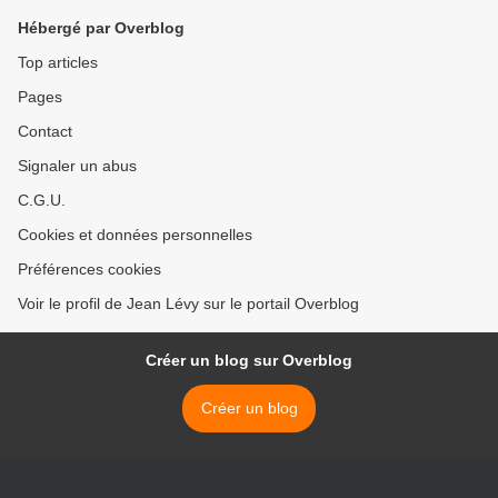
!
aux bénéficiaires de la
Hébergé par Overblog
pension d'invalidité qui
travaillent et qui ne
Top articles
toucheront plus la prime
Pages
d'activité.Suppression de la
prime d'activité : les plus
Contact
modestes touchés >
Signaler un abus
C.G.U.
Cookies et données personnelles
Préférences cookies
Voir le profil de Jean Lévy sur le portail Overblog
Créer un blog sur Overblog
Créer un blog