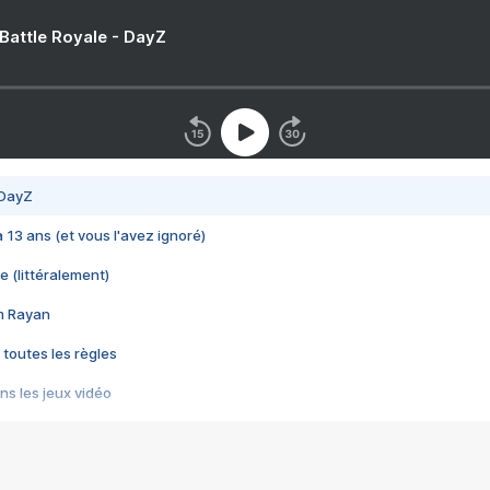
 Battle Royale - DayZ
 DayZ
 a 13 ans (et vous l'avez ignoré)
e (littéralement)
im Rayan
 toutes les règles
s les jeux vidéo
us choquant de Rockstar ? - Le scandale BULLY
e plus moche de Steam