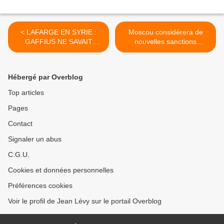
< LAFARGE EN SYRIE :
Moscou considérera de
GAFFIUS NE SAVAIT
nouvelles sanctions
PAS… par Jean Daspry
américaines comme une
«déclaration de guerre
économique» >
Hébergé par Overblog
Top articles
Pages
Contact
Signaler un abus
C.G.U.
Cookies et données personnelles
Préférences cookies
Voir le profil de Jean Lévy sur le portail Overblog