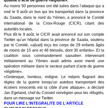
qualifie d'acte de guerre «légitime».
Au moins 50 personnes ont été tuées dans l'attaque qui a
visé le 9 août un bus qui les transportait dans la province
du Saada, dans le nord du
Yémen
, a annoncé le Comité
international de la Croix-Rouge (
CICR
), citant des
autorités locales.
Plus tôt le 9 août, le CICR avait annoncé sur son compte
Twitter qu'un hôpital dans la province de Saada, soutenu
par le Comité, «a[vait] reçu les corps de 29 enfants âgés
de moins de 15 ans et 48 blessés, dont 30 enfants». Et la
coalition sous commandement saoudien intervenant
militairement au Yémen avait admis avoir mené une
opération militaire dans le secteur parlant d'acte de guerre
«légitime».
«Grotesque, honteux, indigne. Le mépris flagrant des
règles de la guerre lorsqu'un autobus transportant des
écoliers innocents est la cible d'une attaque», a déclaré
Jan Egeland, chef du Conseil norvégien pour les réfugiés,
dans un message sur Twitter.
POUR LIRE L'INTEGRALITE DE L'ARTICLE