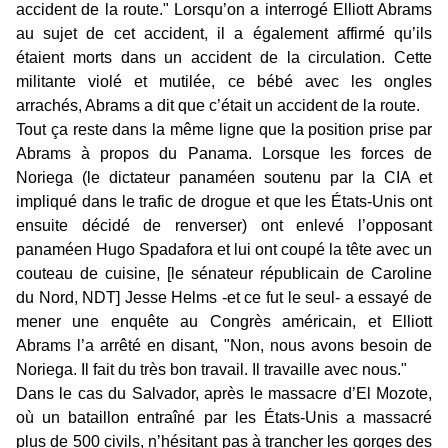
accident de la route." Lorsqu’on a interrogé Elliott Abrams
au sujet de cet accident, il a également affirmé qu’ils
étaient morts dans un accident de la circulation. Cette
militante violé et mutilée, ce bébé avec les ongles
arrachés, Abrams a dit que c’était un accident de la route.
Tout ça reste dans la même ligne que la position prise par
Abrams à propos du Panama. Lorsque les forces de
Noriega (le dictateur panaméen soutenu par la CIA et
impliqué dans le trafic de drogue et que les États-Unis ont
ensuite décidé de renverser) ont enlevé l’opposant
panaméen Hugo Spadafora et lui ont coupé la tête avec un
couteau de cuisine, [le sénateur républicain de Caroline
du Nord, NDT] Jesse Helms -et ce fut le seul- a essayé de
mener une enquête au Congrès américain, et Elliott
Abrams l’a arrêté en disant, "Non, nous avons besoin de
Noriega. Il fait du très bon travail. Il travaille avec nous."
Dans le cas du Salvador, après le massacre d’El Mozote,
où un bataillon entraîné par les États-Unis a massacré
plus de 500 civils, n’hésitant pas à trancher les gorges des