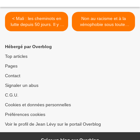
< Mali : les cheminots en
Non au racisme et à la
lutte depuis 50 jours. Il y a
xénophobie sous toutes
des morts et le
leurs formes ! Ne laissons
gouvernement refuse
pas Macron et ses alliés
toujours de payer ce qu’il
dresser l’antiracisme contre
Hébergé par Overblog
doit
le mouvement social des
gilets jaunes ! >
Top articles
Pages
Contact
Signaler un abus
C.G.U.
Cookies et données personnelles
Préférences cookies
Voir le profil de Jean Lévy sur le portail Overblog