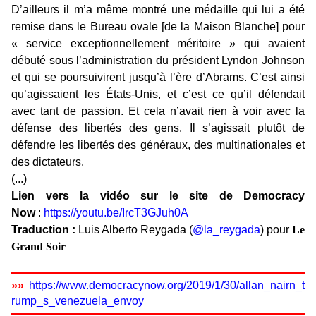
D’ailleurs il m’a même montré une médaille qui lui a été
remise dans le Bureau ovale [de la Maison Blanche] pour
« service exceptionnellement méritoire » qui avaient
débuté sous l’administration du président Lyndon Johnson
et qui se poursuivirent jusqu’à l’ère d’Abrams. C’est ainsi
qu’agissaient les États-Unis, et c’est ce qu’il défendait
avec tant de passion. Et cela n’avait rien à voir avec la
défense des libertés des gens. Il s’agissait plutôt de
défendre les libertés des généraux, des multinationales et
des dictateurs.
(...)
Lien vers la vidéo sur le site de Democracy
Now
:
https://youtu.be/IrcT3GJuh0A
Traduction :
Luis Alberto Reygada (
@la_reygada
) pour
Le
Grand Soir
»»
https://www.democracynow.org/2019/1/30/allan_nairn_t
rump_s_venezuela_envoy