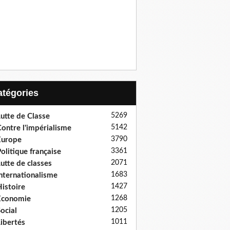
Catégories
5269
utte de Classe
5142
ontre l'impérialisme
3790
Europe
3361
olitique française
2071
utte de classes
1683
nternationalisme
1427
istoire
1268
Economie
1205
ocial
1011
ibertés