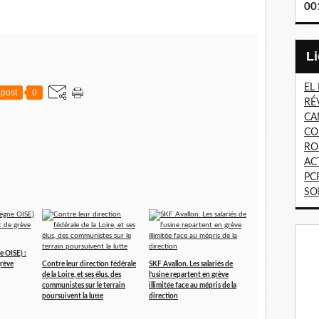
00
EL
post
0
RÉ
CA
CO
RO
AC
PC
SO
 OISE) :
rève
Contre leur direction fédérale
SKF Avallon. Les salariés de
de la Loire, et ses élus, des
l’usine repartent en grève
communistes sur le terrain
illimitée face au mépris de la
poursuivent la lutte
direction