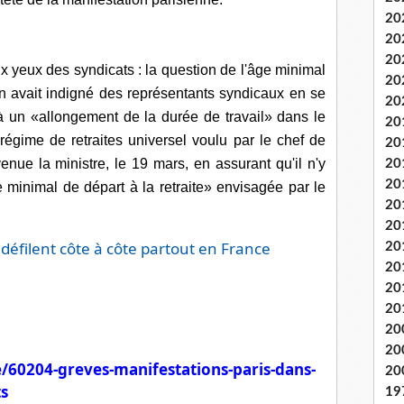
20
20
20
 yeux des syndicats : la question de l'âge minimal
20
yn avait indigné des représentants syndicaux en se
20
 à un «allongement de la durée de travail» dans le
20
régime de retraites universel voulu par le chef de
20
venue la ministre, le 19 mars, en assurant qu'il n'y
20
20
 minimal de départ à la retraite» envisagée par le
20
20
 défilent côte à côte partout en France
20
20
20
20
20
20
e/60204-greves-manifestations-paris-dans-
20
ts
19