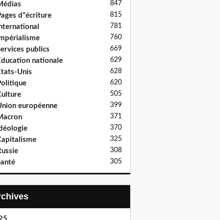
847
Médias
815
ages d"écriture
781
nternational
760
mpérialisme
669
ervices publics
629
ducation nationale
628
tats-Unis
620
olitique
505
ulture
399
nion européenne
371
Macron
370
déologie
325
apitalisme
308
ussie
305
anté
Archives
25