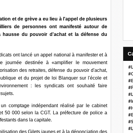
tion et de grève a eu lieu à l'appel de plusieurs
milliers de personnes ont manifesté autour de
la hausse du pouvoir d'achat et la défense du
icats ont lancé un appel national à manifester et à
ne journée destinée à «amplifier le mouvement
#L
orisation des retraites, défense du pouvoir d'achat,
#C
publique et du projet de loi Blanquer sur l'école et
#
vironnement : les syndicats ont souhaité faire
#P
sujets.
#L
#I
n un comptage indépendant réalisé par le cabinet
#H
t 50 000 selon la CGT. La préfecture de police a
#
ifestants dans la capitale.
#S
#L
isation des Gilets jaunes et à la dénonciation des