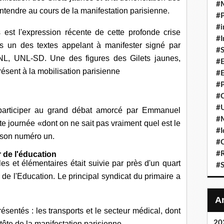
#
entendre au cours de la manifestation parisienne.
#P
#i
est l'expression récente de cette profonde crise
#I
ans un des textes appelant à manifester signé par
#S
NL, UNL-SD. Une des figures des Gilets jaunes,
#E
résent à la mobilisation parisienne
#E
#P
#C
#U
 participer au grand débat amorcé par Emmanuel
#
te journée «dont on ne sait pas vraiment quel est le
#I
, son numéro un.
#C
#R
r de l'éducation
s et élémentaires était suivie par près d'un quart
#S
 de l'Education. Le principal syndicat du primaire a
ésentés : les transports et le secteur médical, dont
20
ête de la manifestation parisienne.