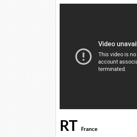
RT
France