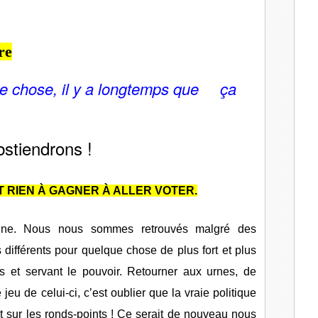
l
re
ue chose, il y a longtemps que ça
stiendrons !
T RIEN À GAGNER À ALLER VOTER.
une. Nous nous sommes retrouvés malgré des
différents pour quelque chose de plus fort et plus
es et servant le pouvoir. Retourner aux urnes, de
e jeu de celui-ci, c’est oublier que la vraie politique
 sur les ronds-points ! Ce serait de nouveau nous