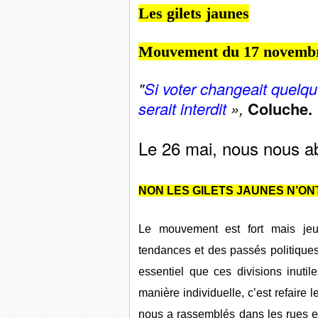
Les gilets jaunes
Mouvement du 17 novemb
"
Si voter changeait quelq
serait interdit
»,
Coluche.
Le 26 mai, nous nous ab
NON LES GILETS JAUNES N’ON
Le mouvement est fort mais je
tendances et des passés politiques 
essentiel que ces divisions inutil
manière individuelle, c’est refaire l
nous a rassemblés dans les rues et