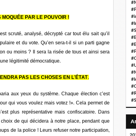
#
#P
#i
S MOQUÉE PAR LE POUVOIR !
#I
#S
st scruté, analysé, décrypté car tout élu sait qu’il
#E
pulaire et du vote. Qu’en sera-t-il si un parti gagne
#E
n ou moins ? Il sera la risée de tous et ainsi sera
#P
#C
cune légitimité démocratique.
#U
#
IENDRA PAS LES CHOSES EN L’ÉTAT
.
#I
#C
 paria aux yeux du système. Chaque élection c’est
#R
#S
ez pour qui vous voulez mais votez !». Cela permet de
’est plus représentative mais confiscatoire. Dans
 choix de qui décidera à notre place, pendant que
ps de la police ! Leurs refuser notre participation,
20