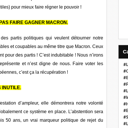
tiles) pour mieux faire régner le pouvoir !
 PAS FAIRE GAGNER MACRON.
des partis politiques qui veulent détourner notre
onsables et coupables au même titre que Macron. Ceux
nt pour des partis ! C’est indubitable ! Nous n’irons
eprésente et n’est digne de nous. Faire voter les
#L
#C
péennes, c’est ça la récupération !
#
#P
 INUTILE
.
#L
#I
station d’ampleur, elle démontrera notre volonté
#H
#
lobalement ce système en place. L’abstention sera
#S
is 50 ans, un vrai marqueur politique de rejet du
#L