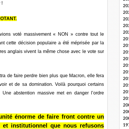
 !
20
20
OTANT.
20
20
20
vions voté massivement « NON » contre tout le
20
ant cette décision populaire a été méprisée par la
20
ères anglais vivent la même chose avec le vote sur
20
20
20
20
ra de faire perdre bien plus que Macron, elle fera
20
oir et de sa domination. Voilà pourquoi certains
20
20
re. Une abstention massive met en danger l’ordre
20
20
20
nité énorme de faire front contre un
20
, et institutionnel que nous refusons
19