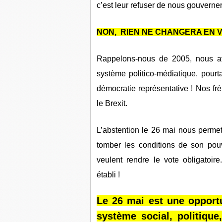
c’est leur refuser de nous gouverner
NON, RIEN NE CHANGERA EN V
Rappelons-nous de 2005, nous a
système politico-médiatique, pourt
démocratie représentative ! Nos fr
le Brexit.
L’abstention le 26 mai nous permett
tomber les conditions de son pouv
veulent rendre le vote obligatoi
établi !
Le 26 mai est une opportu
système social, politique