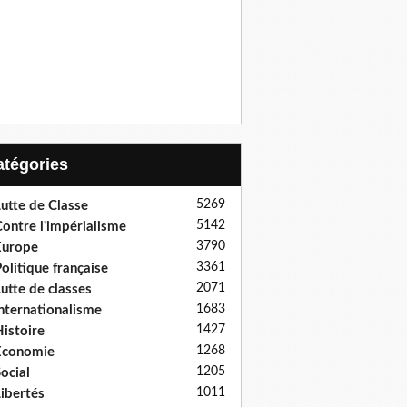
Catégories
5269
utte de Classe
5142
ontre l'impérialisme
3790
Europe
3361
olitique française
2071
utte de classes
1683
nternationalisme
1427
istoire
1268
Economie
1205
ocial
1011
ibertés