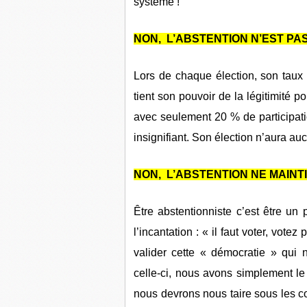
système !
NON, L’ABSTENTION N’EST PA
Lors de chaque élection, son taux e
tient son pouvoir de la légitimité po
avec seulement 20 % de participatio
insignifiant. Son élection n’aura au
NON, L’ABSTENTION NE MAINT
Être abstentionniste c’est être un
l’incantation : « il faut voter, vot
valider cette « démocratie » qui n
celle-ci, nous avons simplement le
nous devrons nous taire sous les cou