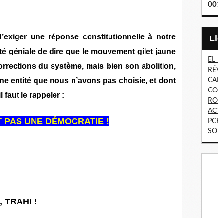
00
’exiger une réponse constitutionnelle à notre
é géniale de dire que le mouvement gilet jaune
EL
rrections du système, mais bien son abolition,
RÉ
une entité que nous n’avons pas choisie, et dont
CA
CO
 faut le rappeler :
RO
AC
T PAS UNE DÉMOCRATIE !
PC
SO
 TRAHI !