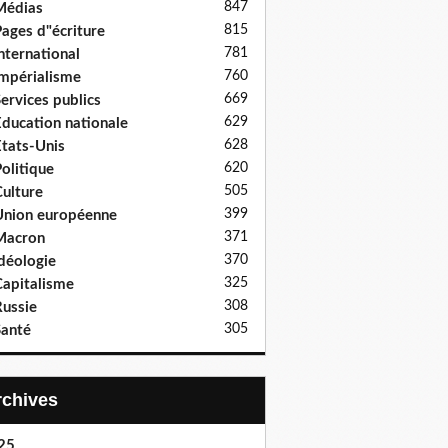
847
Médias
815
ages d"écriture
781
nternational
760
mpérialisme
669
ervices publics
629
ducation nationale
628
tats-Unis
620
olitique
505
ulture
399
nion européenne
371
Macron
370
déologie
325
apitalisme
308
ussie
305
anté
Archives
25