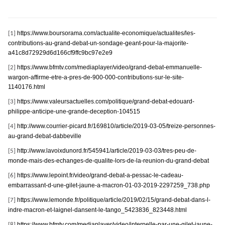
https://www.boursorama.com/actualite-economique/actualites/les-
[1]
contributions-au-grand-debat-un-sondage-geant-pour-la-majorite-
a41c8d72929d6d166cf9ffc9bc97e2e9
https://www.bfmtv.com/mediaplayer/video/grand-debat-emmanuelle-
[2]
wargon-affirme-etre-a-pres-de-900-000-contributions-sur-le-site-
1140176.html
https://www.valeursactuelles.com/politique/grand-debat-edouard-
[3]
philippe-anticipe-une-grande-deception-104515
http://www.courrier-picard.fr/169810/article/2019-03-05/treize-personnes-
[4]
au-grand-debat-dabbeville
http://www.lavoixdunord.fr/545941/article/2019-03-03/tres-peu-de-
[5]
monde-mais-des-echanges-de-qualite-lors-de-la-reunion-du-grand-debat
https://www.lepoint.fr/video/grand-debat-a-pessac-le-cadeau-
[6]
embarrassant-d-une-gilet-jaune-a-macron-01-03-2019-2297259_738.php
https://www.lemonde.fr/politique/article/2019/02/15/grand-debat-dans-l-
[7]
indre-macron-et-laignel-dansent-le-tango_5423836_823448.html
https://www.bfmtv.com/mediaplayer/video/interpelle-par-une-gilet-jaune-
[8]